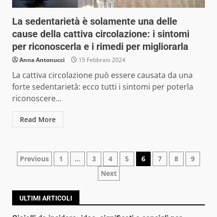
La sedentarietà è solamente una delle
cause della cattiva circolazione: i sintomi
per riconoscerla e i rimedi per migliorarla
Anna Antonucci
15 Febbraio 2024
La cattiva circolazione può essere causata da una
forte sedentarietà: ecco tutti i sintomi per poterla
riconoscere...
Read More
Navigazione
Previous
1
…
3
4
5
6
7
8
9
Next
articoli
ULTIMI ARTICOLI