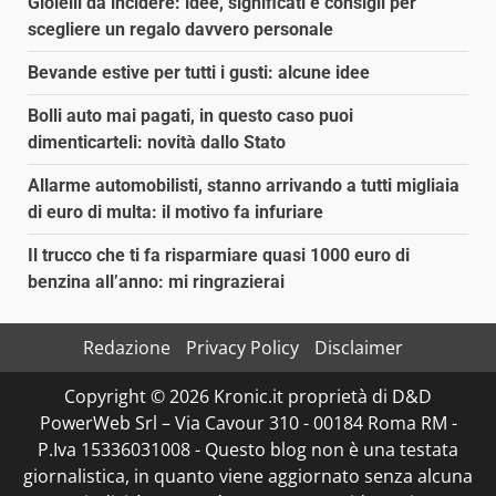
Gioielli da incidere: idee, significati e consigli per
scegliere un regalo davvero personale
Bevande estive per tutti i gusti: alcune idee
Bolli auto mai pagati, in questo caso puoi
dimenticarteli: novità dallo Stato
Allarme automobilisti, stanno arrivando a tutti migliaia
di euro di multa: il motivo fa infuriare
Il trucco che ti fa risparmiare quasi 1000 euro di
benzina all’anno: mi ringrazierai
Redazione
Privacy Policy
Disclaimer
Copyright © 2026 Kronic.it proprietà di D&D
PowerWeb Srl – Via Cavour 310 - 00184 Roma RM -
P.Iva 15336031008 - Questo blog non è una testata
giornalistica, in quanto viene aggiornato senza alcuna