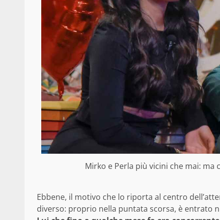
Mirko e Perla più vicini che mai: ma 
Ebbene, il motivo che lo riporta al centro dell’a
diverso: proprio nella puntata scorsa, è entrato 