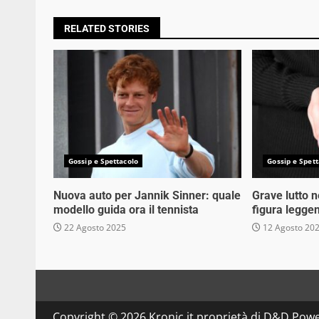
RELATED STORIES
Gossip e Spettacolo
Gossip e Spett
Nuova auto per Jannik Sinner: quale
Grave lutto 
modello guida ora il tennista
figura legge
22 Agosto 2025
12 Agosto 20
Copyright © 2026 Kronic.it proprietà di D&D Powe