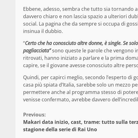
Ebbene, adesso, sembra che tutto sia tornando alla
davvero chiaro e non lascia spazio a ulteriori dub
social. La pagina che da sempre si occupa di gossi
insinua il dubbio.
“
Certo che ha conosciuto altre donne, è single. Se sol
pagliacciata”
sono queste le parole che vengono ins
ritrovati, hanno iniziato a parlare e la prima dom
capire, se il giovane avesse conosciuto altre pers
Quindi, per capirci meglio, secondo l’esperto di 
casa più spiata d’Italia, sarebbe solo un mezzo pe
permettere anche al programma stesso di potere 
venisse confermato, avrebbe davvero dell’incredib
Continue
Previous:
Makari data inizio, cast, trame: tutto sulla ter
Reading
stagione della serie di Rai Uno