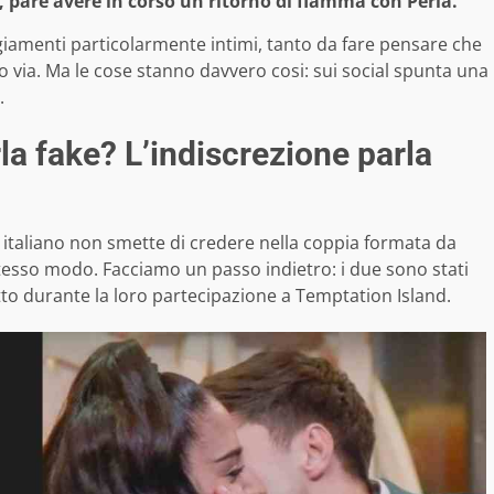
, pare avere in corso un ritorno di fiamma con Perla.
teggiamenti particolarmente intimi, tanto da fare pensare che
o via. Ma le cose stanno davvero cosi: sui social spunta una
.
la fake? L’indiscrezione parla
italiano non smette di credere nella coppia formata da
tesso modo. Facciamo un passo indietro: i due sono stati
otto durante la loro partecipazione a Temptation Island.