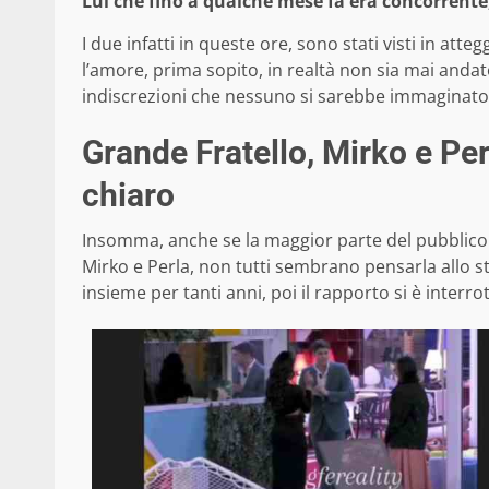
Lui che fino a qualche mese fa era concorrente
I due infatti in queste ore, sono stati visti in at
l’amore, prima sopito, in realtà non sia mai andat
indiscrezioni che nessuno si sarebbe immaginato
Grande Fratello, Mirko e Per
chiaro
Insomma, anche se la maggior parte del pubblico 
Mirko e Perla, non tutti sembrano pensarla allo s
insieme per tanti anni, poi il rapporto si è interr