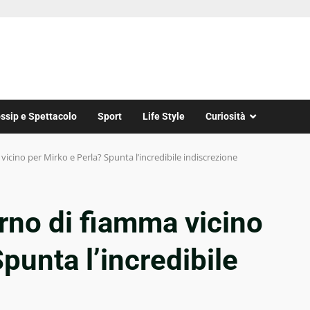
ssip e Spettacolo
Sport
Life Style
Curiosità
vicino per Mirko e Perla? Spunta l’incredibile indiscrezione
orno di fiamma vicino
punta l’incredibile