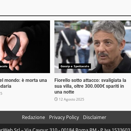
acolo
Gossip e Spettacolo
nel mondo: è morta una
Fiorello sotto attacco: svaligiata la
ndaria
sua villa, oltre 300.000€ spariti in
una notte
25
12 Agosto 2025
Redazione
Privacy Policy
Disclaimer
rWeb Srl – Via Cavour 310 - 00184 Roma RM - P.Iva 153360310