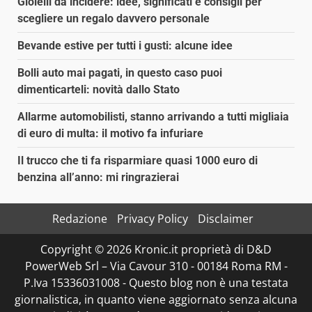
Gioielli da incidere: idee, significati e consigli per
scegliere un regalo davvero personale
Bevande estive per tutti i gusti: alcune idee
Bolli auto mai pagati, in questo caso puoi
dimenticarteli: novità dallo Stato
Allarme automobilisti, stanno arrivando a tutti migliaia
di euro di multa: il motivo fa infuriare
Il trucco che ti fa risparmiare quasi 1000 euro di
benzina all’anno: mi ringrazierai
Redazione
Privacy Policy
Disclaimer
Copyright © 2026 Kronic.it proprietà di D&D
PowerWeb Srl – Via Cavour 310 - 00184 Roma RM -
P.Iva 15336031008 - Questo blog non è una testata
giornalistica, in quanto viene aggiornato senza alcuna