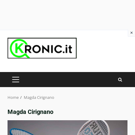
×
Skip
to
content
PRIMARY
MENU
Home
Magda Cirignano
Magda Cirignano