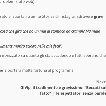
 problemi (foto web)
ato ai suoi fan tramite Stories di Instagram di avere
gravi
lcosa che gira che ho un mal di stomaco da crampi? Ma male
ilmente morirò sciolto nelle mie feci!”.
a ironizzato su quanto gli sta accadendo e tutti sperano che
teria porterà molta fortuna al programma.
Next
GfVip, il tradimento è gravissimo: “Beccati su
fatto” | Telespettatori senza parol