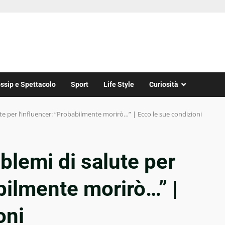
ssip e Spettacolo
Sport
Life Style
Curiosità
e per l’influencer: “Probabilmente morirò…” | Ecco le sue condizioni
lemi di salute per
bilmente morirò…” |
oni