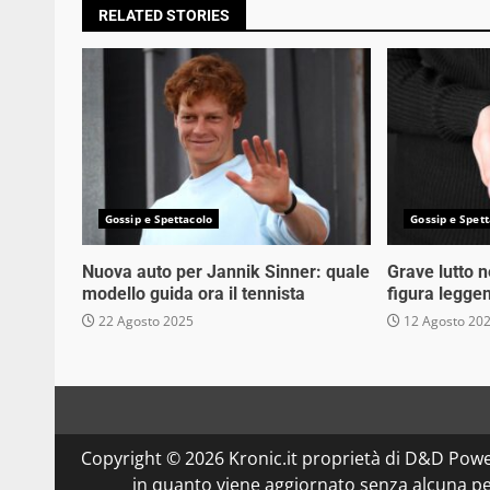
RELATED STORIES
Gossip e Spettacolo
Gossip e Spett
Nuova auto per Jannik Sinner: quale
Grave lutto 
modello guida ora il tennista
figura legge
22 Agosto 2025
12 Agosto 20
Copyright © 2026 Kronic.it proprietà di D&D Powe
in quanto viene aggiornato senza alcuna per