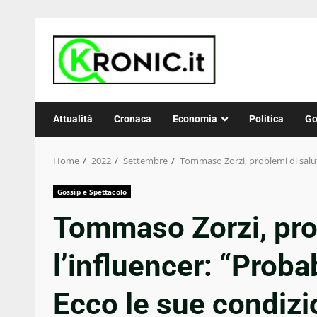
Skip
to
content
Attualità
Cronaca
Economia
Politica
Go
Home
2022
Settembre
Tommaso Zorzi, problemi di salut
Gossip e Spettacolo
Tommaso Zorzi, prob
l’influencer: “Proba
Ecco le sue condizi