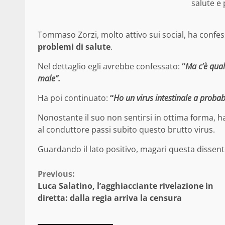
salute e
Tommaso Zorzi, molto attivo sui social, ha confess
problemi di salute
.
Nel dettaglio egli avrebbe confessato:
“
Ma c’è qua
male”.
Ha poi continuato:
“
Ho un virus intestinale a probab
Nonostante il suo non sentirsi in ottima forma, h
al conduttore passi subito questo brutto virus.
Guardando il lato positivo, magari questa dissen
Continue
Previous:
Luca Salatino, l’agghiacciante rivelazione in
Reading
diretta: dalla regia arriva la censura