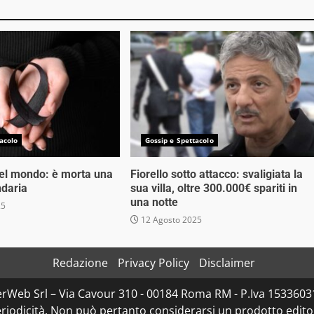
acolo
Gossip e Spettacolo
nel mondo: è morta una
Fiorello sotto attacco: svaligiata la
ndaria
sua villa, oltre 300.000€ spariti in
una notte
25
12 Agosto 2025
Redazione
Privacy Policy
Disclaimer
rWeb Srl – Via Cavour 310 - 00184 Roma RM - P.Iva 153360310
iodicità. Non può pertanto considerarsi un prodotto editoria