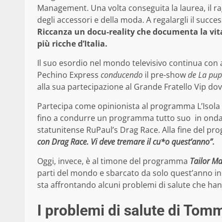
Management. Una volta conseguita la laurea, il ra
degli accessori e della moda. A regalargli il succ
Riccanza un docu-reality che documenta la vita 
più ricche d’Italia.
Il suo esordio nel mondo televisivo continua co
Pechino Express
conducendo
il pre-show
de La pup
alla sua partecipazione al Grande Fratello Vip dove
Partecipa come opinionista al programma L’Isola 
fino a condurre un programma tutto suo in onda s
statunitense RuPaul’s Drag Race. Alla fine del pro
con Drag Race. Vi deve tremare il cu*o quest’anno”.
Oggi, invece, è al timone del programma
Tailor Ma
parti del mondo e sbarcato da solo quest’anno in 
sta affrontando alcuni problemi di salute che ha
I problemi di salute di Tom