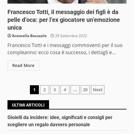
Francesco Totti, il messaggio dei figli è da
pelle d’oca: per l’ex giocatore un’emozione
unica
Antonella Boccasile
29 Settembre 2022
Francesco Totti e i messaggi commoventi per il suo
compleanno: ecco cosa è successo, i dettagli e...
Read More
Navigazione
1
2
3
4
…
20
Next
articoli
ULTIMI ARTICOLI
Gioielli da incidere: idee, significati e consigli per
scegliere un regalo davvero personale