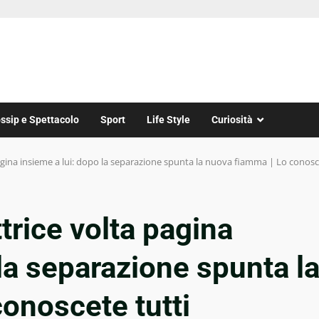
ssip e Spettacolo
Sport
Life Style
Curiosità
pagina insieme a lui: dopo la separazione spunta la nuova fiamma | Lo conosc
ttrice volta pagina
 la separazione spunta l
onoscete tutti