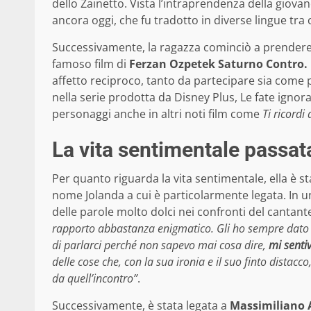
dello Zainetto. Vista l’intraprendenza della giovane
ancora oggi, che fu tradotto in diverse lingue tra 
Successivamente, la ragazza cominciò a prendere l
famoso film di
Ferzan Ozpetek Saturno Contro.
affetto reciproco, tanto da partecipare sia come 
nella serie prodotta da Disney Plus, Le fate ignor
personaggi anche in altri noti film come
Ti ricordi
La vita sentimentale passat
Per quanto riguarda la vita sentimentale, ella è st
nome Jolanda a cui è particolarmente legata. In 
delle parole molto dolci nei confronti del cantan
rapporto abbastanza enigmatico. Gli ho sempre dato d
di parlarci perché non sapevo mai cosa dire,
mi senti
delle cose che, con la sua ironia e il suo finto dist
da quell’incontro”
.
Successivamente, è stata legata a
Massimiliano A