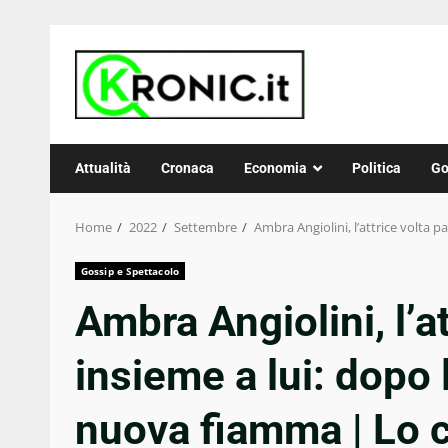
Skip
to
content
Attualità
Cronaca
Economia
Politica
Go
Home
2022
Settembre
Ambra Angiolini, l’attrice volta 
Gossip e Spettacolo
Ambra Angiolini, l’a
insieme a lui: dopo
nuova fiamma | Lo c