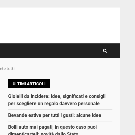
ete tutti
ULTIMI ARTICOLI
Gioielli da incidere: idee, significati e consigli
per scegliere un regalo davvero personale
a
Bevande estive per tutti i gusti: alcune idee
Bolli auto mai pagati, in questo caso puoi
dimenticarteli: novità dallo Stato