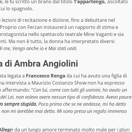
, le fu scritto un brano dal titolo
T’appartengo,
ascoltato
cui lo spagnolo.
ezioni di recitazione e dizione, fino a debuttare nel
Proprio con Ferzan instaurerà un rapporto di stima e
protagonista nello spettacolo teatrale Mine Vaganti e sia
anti. Ma non è tutto, la donna ha interpretato diversi
 di me, Vengo anche io e Mai stati uniti.
a di Ambra Angiolini
ata legata a
Francesco Renga
da cui ha avuto una figlia di
una intervista a Maurizio Costanzo Show non ha espresso
te affermando: “
Con lui, come con tutti gli uomini, ho avuto un
el Lei, non volevo avere nessun tipo di confidenza. Avevo paura
vo sempre stupida.
Poco prima che se ne andasse, mi ha detto
acco, non mi avrebbe mai detto. Mi sono presa un regalo immenso
llegr
i da un lungo amore terminato molto male per i pluri