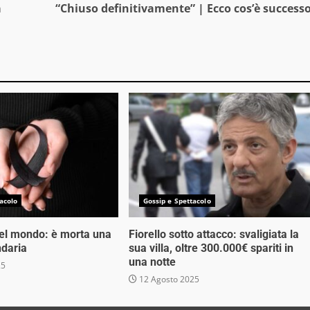
a
“Chiuso definitivamente” | Ecco cos’è success
acolo
Gossip e Spettacolo
nel mondo: è morta una
Fiorello sotto attacco: svaligiata la
ndaria
sua villa, oltre 300.000€ spariti in
una notte
25
12 Agosto 2025