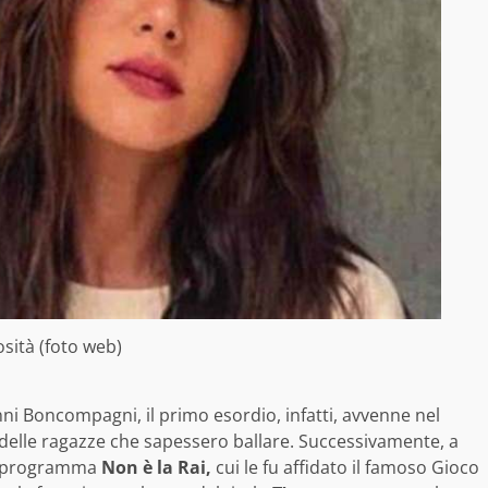
osità (foto web)
nni Boncompagni, il primo esordio, infatti, avvenne nel
elle ragazze che sapessero ballare. Successivamente, a
oso programma
Non è la Rai,
cui le fu affidato il famoso Gioco