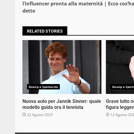
Reading
l’influencer pronta alla maternità | Ecco cos’h
detto
RELATED STORIES
Gossip e Spettacolo
Gossip e Spett
Nuova auto per Jannik Sinner: quale
Grave lutto 
modello guida ora il tennista
figura legge
22 Agosto 2025
12 Agosto 20