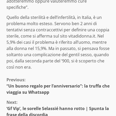
adotteremmo oppure valuteremmo cure
specifiche”.
Quello della sterilità e dell’infertilità, in Italia, è un
problema molto esteso. Servono ben 2 anni di
tentativi senza contraccettivi per definire una coppia
sterile, come si afferma sul sito vitadidonna.it. Nel
5,9% dei casi il problema è riferito all’uomo, mentre
alla donna nel 15,9%. Ma in passato, si pensava fosse
soltanto una complicazione del gentil sesso, quando
poi, dalla seconda parte del ‘900, si è scoperto che
così non era.
Continue
Previous:
“Un buono regalo per l’anniversario”: la truffa che
Reading
viaggia su Whatsapp
Next:
‘Gf Vip’, le sorelle Selassié hanno rotto | Spunta la
frase della discordia