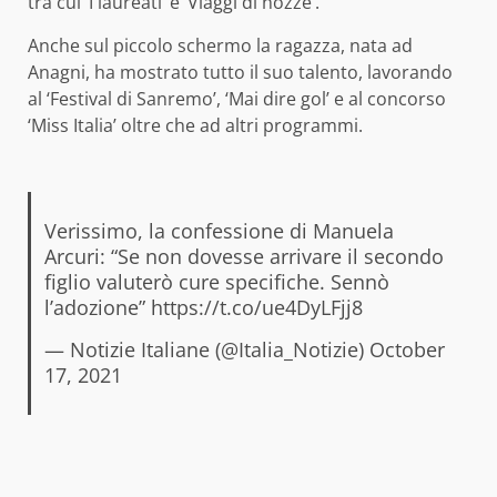
tra cui ‘I laureati’ e ‘Viaggi di nozze’.
Anche sul piccolo schermo la ragazza, nata ad
Anagni, ha mostrato tutto il suo talento, lavorando
al ‘Festival di Sanremo’, ‘Mai dire gol’ e al concorso
‘Miss Italia’ oltre che ad altri programmi.
Verissimo, la confessione di Manuela
Arcuri: “Se non dovesse arrivare il secondo
figlio valuterò cure specifiche. Sennò
l’adozione”
https://t.co/ue4DyLFjj8
— Notizie Italiane (@Italia_Notizie)
October
17, 2021