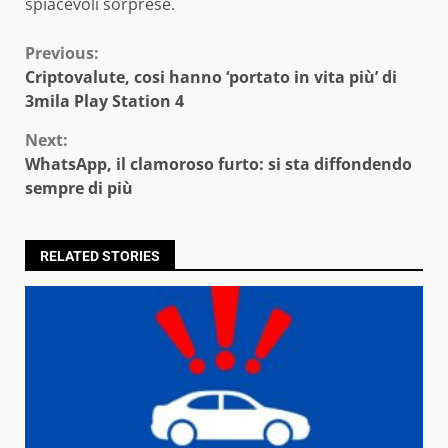
spiacevoli sorprese.
Continue
Previous:
Criptovalute, cosi hanno ‘portato in vita più’ di
Reading
3mila Play Station 4
Next:
WhatsApp, il clamoroso furto: si sta diffondendo
sempre di più
RELATED STORIES