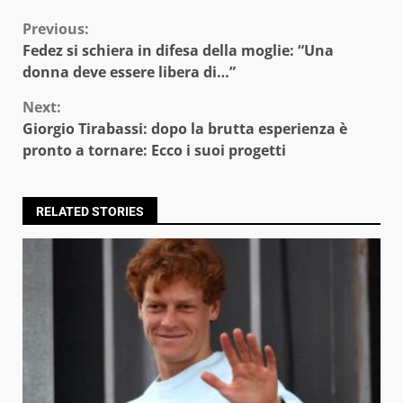
Continue
Previous:
Fedez si schiera in difesa della moglie: “Una
Reading
donna deve essere libera di…”
Next:
Giorgio Tirabassi: dopo la brutta esperienza è
pronto a tornare: Ecco i suoi progetti
RELATED STORIES