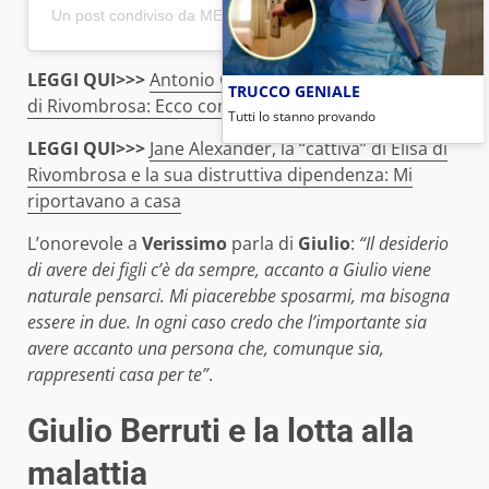
Un post condiviso da MEB (@mariaelenaboschi_official)
LEGGI QUI>>>
Antonio Cupo, l’attore del cast di Elisa
TRUCCO GENIALE
di Rivombrosa: Ecco com’è diventato
Tutti lo stanno provando
LEGGI QUI>>>
Jane Alexander, la “cattiva” di Elisa di
Rivombrosa e la sua distruttiva dipendenza: Mi
riportavano a casa
L’onorevole a
Verissimo
parla di
Giulio
:
“Il desiderio
di avere dei figli c’è da sempre, accanto a Giulio viene
naturale pensarci. Mi piacerebbe sposarmi, ma bisogna
essere in due. In ogni caso credo che l’importante sia
avere accanto una persona che, comunque sia,
rappresenti casa per te”
.
Giulio Berruti e la lotta alla
malattia