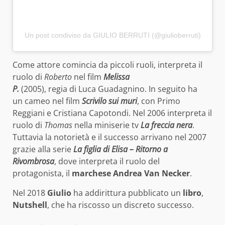
Un post condiviso da GIULIO BERRUTI (@giulioberruti)
Come attore comincia da piccoli ruoli, interpreta il
ruolo di
Roberto
nel film
Melissa
P.
(2005), regia di Luca Guadagnino. In seguito ha
un cameo nel film
Scrivilo sui muri
, con Primo
Reggiani e Cristiana Capotondi. Nel 2006 interpreta il
ruolo di
Thomas
nella miniserie tv
La freccia nera
.
Tuttavia la notorietà e il successo arrivano nel 2007
grazie alla serie
La figlia di Elisa – Ritorno a
Rivombrosa
, dove interpreta il ruolo del
protagonista, il
marchese Andrea Van Necker
.
Nel 2018
Giulio
ha addirittura pubblicato un
libro
,
Nutshell
, che ha riscosso un discreto successo.