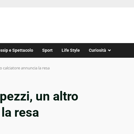
ssip e Spettacolo
Sport
Life Style
Curiosità
o calciatore annuncia la resa
pezzi, un altro
la resa