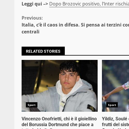
Leggi qui –>
Dopo Brozovic positivo, l’Inter rischi
Continue
Previous:
Italia, c’è il caos in difesa. Si pensa ai terzini c
Reading
centrali
RELATED STORIES
Sport
Sport
Vincenzo Onofrietti, chi è il gioiellino
Yildiz, Soulé 
del Borussia Dortmund che piace a
frutti del si