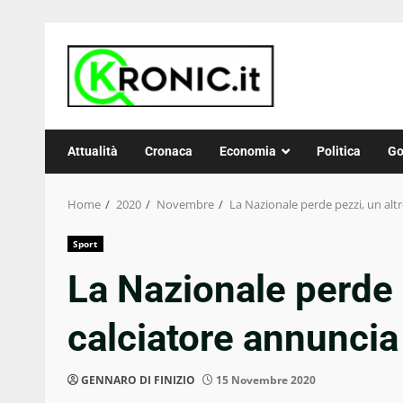
Skip
to
content
Attualità
Cronaca
Economia
Politica
Go
Home
2020
Novembre
La Nazionale perde pezzi, un altr
Sport
La Nazionale perde 
calciatore annuncia 
GENNARO DI FINIZIO
15 Novembre 2020