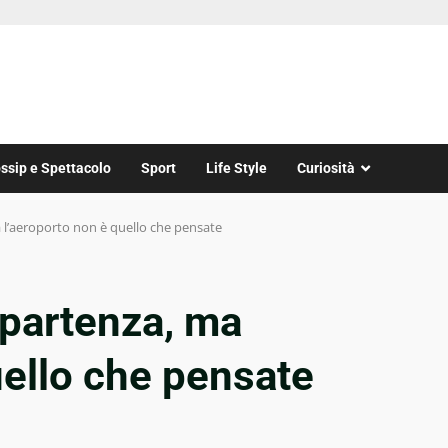
ssip e Spettacolo
Sport
Life Style
Curiosità
 l’aeroporto non è quello che pensate
 partenza, ma
uello che pensate