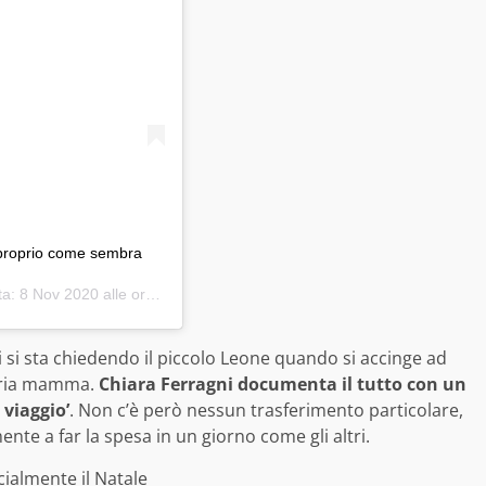
 proprio come sembra
ta:
8 Nov 2020 alle ore 10:49 PST
ri si sta chiedendo il piccolo Leone quando si accinge ad
opria mamma.
Chiara Ferragni documenta il tutto con un
 viaggio’
. Non c’è però nessun trasferimento particolare,
te a far la spesa in un giorno come gli altri.
cialmente il Natale