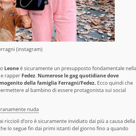
erragni (instagram)
lo
Leone
è sicuramente un presupposto fondamentale nell
e e rapper
Fedez
.
Numerose le gag quotidiane dove
rimogenito della famiglia Ferragni/Fedez.
Ecco quindi che
r permettere al bambino di essere protagonista sui social
tranamente nuda
 riccioli d’oro è sicuramente invidiato dai più a causa della
he lo segue fin dai primi istanti del giorno fino a quando