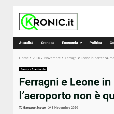
Skip
to
content
Attualità
Cronaca
Economia
Politica
Go
Home
2020
Novembre
Ferragni e Leone in partenza, ma
Gossip e Spettacolo
Ferragni e Leone in
l’aeroporto non è q
Gaetano Scotto
8 Novembre 2020