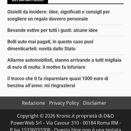
Gioielli da incidere: idee, significati e consigli per
scegliere un regalo davvero personale
Bevande estive per tutti i gusti: alcune idee
Bolli auto mai pagati, in questo caso puoi
dimenticarteli: novità dallo Stato
Allarme automobilisti, stanno arrivando a tutti migliaia
di euro di multa: il motivo fa infuriare
Il trucco che ti fa risparmiare quasi 1000 euro di
benzina all’anno: mi ringrazierai
Redazione
Privacy Policy
Disclaimer
Copyright © 2026 Kronic.it proprietà di D&D
PowerWeb Srl – Via Cavour 310 - 00184 Roma RM -
P.Iva 15336031008 - Questo blog non è una testata