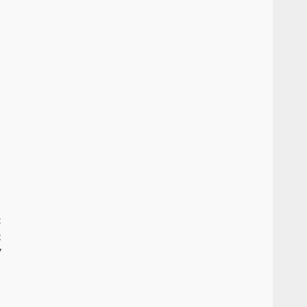
:
:
”