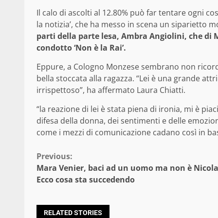
Il calo di ascolti al 12.80% può far tentare ogni 
la notizia’, che ha messo in scena un siparietto m
parti della parte lesa, Ambra Angiolini, che di
condotto ‘Non è la Rai’.
Eppure, a Cologno Monzese sembrano non ricord
bella stoccata alla ragazza. “Lei è una grande attr
irrispettoso”, ha affermato Laura Chiatti.
“la reazione di lei è stata piena di ironia, mi è p
difesa della donna, dei sentimenti e delle emozion
come i mezzi di comunicazione cadano così in bas
Continue
Previous:
Mara Venier, baci ad un uomo ma non è Nicola
Reading
Ecco cosa sta succedendo
RELATED STORIES