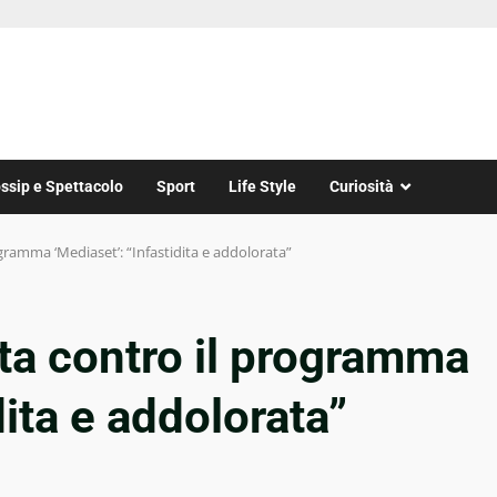
ssip e Spettacolo
Sport
Life Style
Curiosità
ogramma ‘Mediaset’: “Infastidita e addolorata”
ata contro il programma
dita e addolorata”