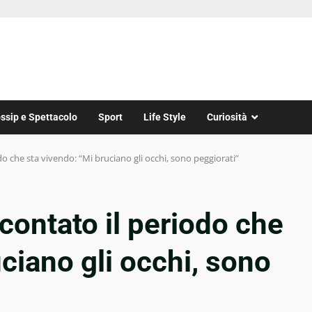
ssip e Spettacolo
Sport
Life Style
Curiosità
do che sta vivendo: “Mi bruciano gli occhi, sono peggiorati”
contato il periodo che
ciano gli occhi, sono