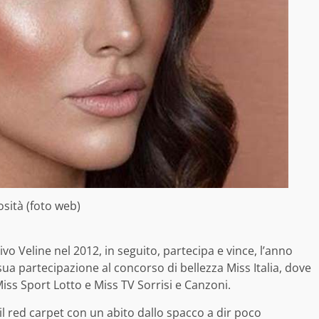
osità (foto web)
vo Veline nel 2012, in seguito, partecipa e vince, l’anno
 sua partecipazione al concorso di bellezza Miss Italia, dove
 Miss Sport Lotto e Miss TV Sorrisi e Canzoni.
il red carpet con un abito dallo spacco a dir poco