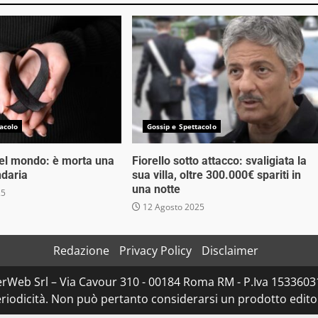
acolo
Gossip e Spettacolo
nel mondo: è morta una
Fiorello sotto attacco: svaligiata la
ndaria
sua villa, oltre 300.000€ spariti in
una notte
25
12 Agosto 2025
Redazione
Privacy Policy
Disclaimer
rWeb Srl – Via Cavour 310 - 00184 Roma RM - P.Iva 153360310
iodicità. Non può pertanto considerarsi un prodotto editoria