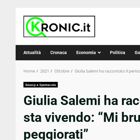
Skip
to
content
Attualità
Cronaca
Economia
Politica
Go
Home
2021
Ottobre
Giulia Salemi ha raccontato il perio
Gossip e Spettacolo
Giulia Salemi ha rac
sta vivendo: “Mi bru
peggiorati”