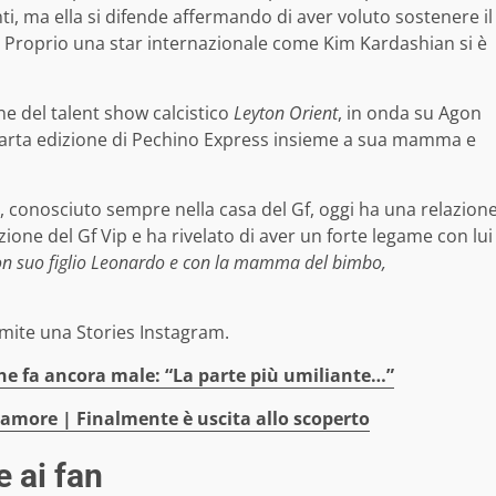
i, ma ella si difende affermando di aver voluto sostenere il
. Proprio una star internazionale come Kim Kardashian si è
e del talent show calcistico
Leyton Orient
, in onda su Agon
quarta edizione di Pechino Express insieme a sua mamma e
conosciuto sempre nella casa del Gf, oggi ha una relazion
ione del Gf Vip e ha rivelato di aver un forte legame con lui
on suo figlio Leonardo e con la mamma del bimbo,
amite una Stories Instagram.
che fa ancora male: “La parte più umiliante…”
 amore | Finalmente è uscita allo scoperto
e ai fan