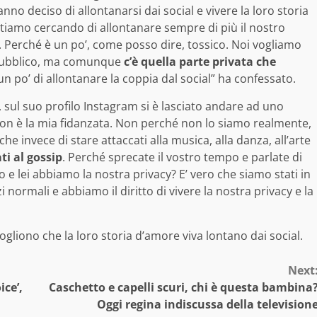
o deciso di allontanarsi dai social e vivere la loro storia
 Stiamo cercando di allontanare sempre di più il nostro
. Perché è un po’, come posso dire, tossico. Noi vogliamo
o pubblico, ma comunque
c’è quella parte privata che
n po’ di allontanare la coppia dal social” ha confessato.
i, sul suo profilo Instagram si è lasciato andare ad uno
a non è la mia fidanzata. Non perché non lo siamo realmente,
e invece di stare attaccati alla musica, alla danza, all’arte
ti al gossip
. Perché sprecate il vostro tempo e parlate di
e lei abbiamo la nostra privacy? E’ vero che siamo stati in
i normali e abbiamo il diritto di vivere la nostra privacy e la
liono che la loro storia d’amore viva lontano dai social.
Next
ice’,
Caschetto e capelli scuri, chi è questa bambina
Oggi regina indiscussa della television