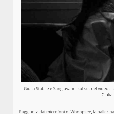
Giulia Stabile e Sangiovanni sul set del videocl
Giulia 
Raggiunta dai microfoni di Whoopsee, la ballerin