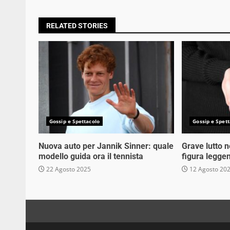
RELATED STORIES
Gossip e Spettacolo
Gossip e Spett
Nuova auto per Jannik Sinner: quale
Grave lutto 
modello guida ora il tennista
figura legge
22 Agosto 2025
12 Agosto 20