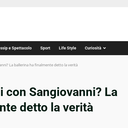
ssip e Spettacolo
Sport
Life Style
Curiosità
vanni? La ballerina ha finalmente detto la verità
isi con Sangiovanni? La
nte detto la verità