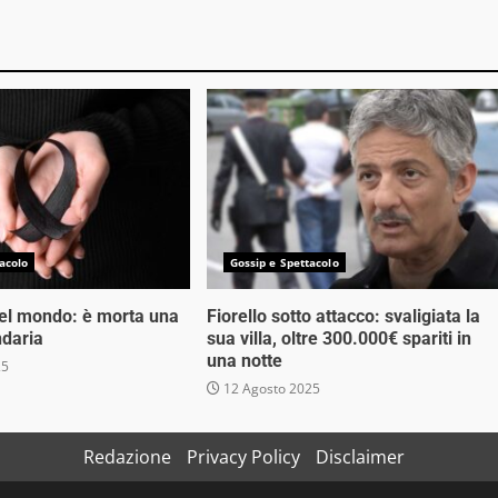
acolo
Gossip e Spettacolo
nel mondo: è morta una
Fiorello sotto attacco: svaligiata la
ndaria
sua villa, oltre 300.000€ spariti in
una notte
25
12 Agosto 2025
Redazione
Privacy Policy
Disclaimer