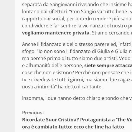
separata da Sangiovanni rivelando che insieme hann
lontano dai riflettori. “Con Sangio va tutto bene.
rapporto dai social, per poterlo rendere più sano
condividere e far sentire la vicinanza col nostr
vogliamo mantenere privata
. Stiamo cercando u
Anche il fidanzato è dello stesso parere ed, infatt
sfogo: “Io non sono il fidanzato di Giulia e Giuli
ma perché prima di tutto siamo due artisti. Vedo ch
e all’umanità delle persone,
siete sempre attacca
cose che non esistono? Perché non pensate che io 
tv e ci vedevate tutti i giorni, ma siamo due ragazz
nostra intimità” ha detto il cantante.
Insomma, i due hanno detto chiaro e tondo che vog
Continue
Previous:
Ricordate Suor Cristina? Protagonista a ‘The Vo
Reading
ora è cambiato tutto: ecco che fine ha fatto