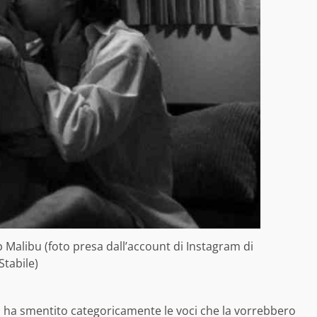
ip Malibu (foto presa dall’account di Instagram di
Stabile)
a ha smentito categoricamente le voci che la vorrebbero