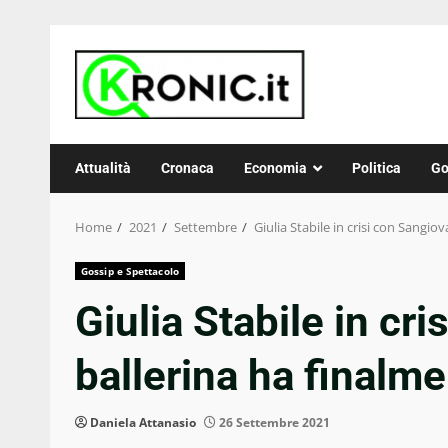
Skip
to
content
Attualità
Cronaca
Economia
Politica
Go
Home
2021
Settembre
Giulia Stabile in crisi con Sangio
Gossip e Spettacolo
Giulia Stabile in cr
ballerina ha finalme
Daniela Attanasio
26 Settembre 2021