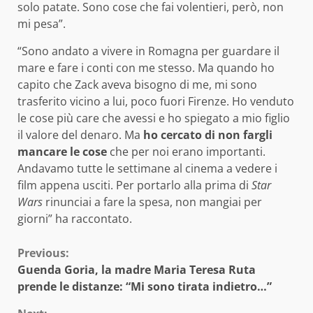
solo patate. Sono cose che fai volentieri, però, non
mi pesa”.
“Sono andato a vivere in Romagna per guardare il
mare e fare i conti con me stesso. Ma quando ho
capito che Zack aveva bisogno di me, mi sono
trasferito vicino a lui, poco fuori Firenze. Ho venduto
le cose più care che avessi e ho spiegato a mio figlio
il valore del denaro. Ma
ho cercato di non fargli
mancare le cose
che per noi erano importanti.
Andavamo tutte le settimane al cinema a vedere i
film appena usciti. Per portarlo alla prima di
Star
Wars
rinunciai a fare la spesa, non mangiai per
giorni” ha raccontato.
Continue
Previous:
Guenda Goria, la madre Maria Teresa Ruta
Reading
prende le distanze: “Mi sono tirata indietro…”