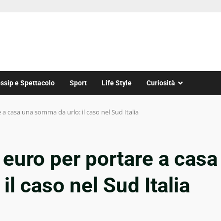
ssip e Spettacolo
Sport
Life Style
Curiosità
e a casa una somma da urlo: il caso nel Sud Italia
3 euro per portare a casa
l caso nel Sud Italia