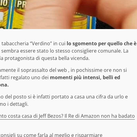
 tabaccheria “Verdino” in cui
lo sgomento per quello che è
a sembra essere stato lo stesso consigliere comunale. La
 la protagonista di questa bella vicenda.
mente il soprassalto del web , in pochissime ore non si
nfatti regalato uno dei
momenti più intensi, belli ed
ona.
del posto si è infatti portato a casa una cifra da urlo e
mo i dettagli.
to costa casa di Jeff Bezos? Il Re di Amazon non ha badato
consigli su come farla al meglio e risparmiare