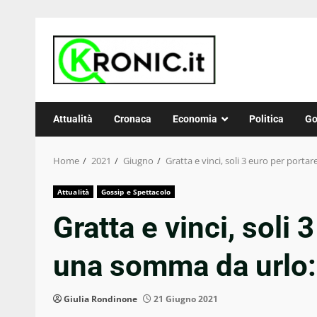
Skip
to
content
Attualità
Cronaca
Economia
Politica
Go
Home
2021
Giugno
Gratta e vinci, soli 3 euro per portar
Attualità
Gossip e Spettacolo
Gratta e vinci, soli 
una somma da urlo: i
Giulia Rondinone
21 Giugno 2021