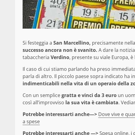
Si festeggia a
San Marcellino,
precisamente nella
successo ancora non è svanito.
A dare la notizi
tabaccheria
Verdino
, presente su viale Europa, è
Il caso di cui stiamo parlando ha preso immediata
parla di altro. Il piccolo paese sopra indicato ha i
indimenticabili nella vita di un operaio della z
Con un semplice
gratta e vinci da
3 euro
un uomo 
così all’improvviso
la sua vita è cambiata
. Vedia
Potrebbe interessarti anche—>
Dove vive e quan
a spese
Potrebbe interessarti anche —>
Spesa online, i 