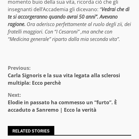
momento buio della sua vita, ricorda ciò che gli
insegnanti dell’Accademia gli dicevano:
“
Vedrai che di
te si accorgeranno quando avrai 50 anni”. Avevano
ragione.
Ora aderisco perfettamente al ruolo degli zii, dei
fratelli maggiori. Con “I Cesaroni” ,ma anche con
“Medicina generale” riparto dalla mia seconda vita”.
Continue
Previous:
Carla Signoris e la sua vita legata alla sclerosi
Reading
multipla: Ecco perchè
Next:
Elodie in passato ha commesso un “furto”. È
accaduto a Sanremo | Ecco la verità
RELATED STORIES