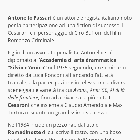
Antonello Fassari
è un attore e regista italiano noto
per la partecipazione ad una fiction di successo, I
Cesaroni e il personaggio di Ciro Buffoni del film
Romanzo Criminale.
Figlio di un avvocato penalista, Antonello si è
diplomato all
‘Accademia di arte drammatica
“Silvio d’Amico”
nel 1975 seguendo, un seminario
diretto da Luca Ronconi affiancando l’attività
teatrale, alla partecipazione in televisione a diversi
sceneggiati e varietà tra cui
Avanzi, Anni ’50,
Al di là
delle frontiere
,
fino ad arrivare alla più nota
I
Cesaroni
che insieme a Claudio Amendola e Max
Tortora riscuote un grandissimo successo.
Nell’1984 incide un pezzo rap dal titolo
Romadinotte
di cui scrive il testo, con una base
creata da Danilo Rea, Pasquale Minieri e Lele