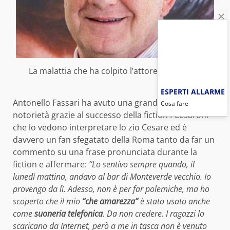
La malattia che ha colpito l’attore (Foto Web)
ESPERTI ALLARME
Antonello Fassari ha avuto una grandissima
Cosa fare
notorietà grazie al successo della fiction I Cesaroni
che lo vedono interpretare lo zio Cesare ed è
davvero un fan sfegatato della Roma tanto da far un
commento su una frase pronunciata durante la
fiction e affermare:
“Lo sentivo sempre quando, il
lunedì mattina, andavo al bar di Monteverde vecchio. Io
provengo da lì. Adesso, non è per far polemiche, ma ho
scoperto che il mio
“che amarezza”
è stato usato anche
come
suoneria telefonica
. Da non credere. I ragazzi lo
scaricano da Internet, però a me in tasca non è venuto