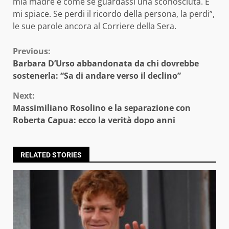
mia madre è come se guardassi una sconosciuta. E
mi spiace. Se perdi il ricordo della persona, la perdi”,
le sue parole ancora al Corriere della Sera.
Continue
Previous:
Barbara D’Urso abbandonata da chi dovrebbe
Reading
sostenerla: “Sa di andare verso il declino”
Next:
Massimiliano Rosolino e la separazione con
Roberta Capua: ecco la verità dopo anni
RELATED STORIES