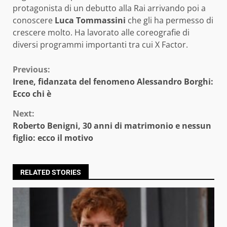
protagonista di un debutto alla Rai arrivando poi a
conoscere
Luca Tommassini
che gli ha permesso di
crescere molto. Ha lavorato alle coreografie di
diversi programmi importanti tra cui X Factor.
Continue
Previous:
Irene, fidanzata del fenomeno Alessandro Borghi:
Reading
Ecco chi è
Next:
Roberto Benigni, 30 anni di matrimonio e nessun
figlio: ecco il motivo
RELATED STORIES