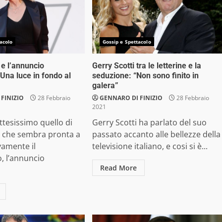
acolo
Gossip e Spettacolo
 e l’annuncio
Gerry Scotti tra le letterine e la
Una luce in fondo al
seduzione: “Non sono finito in
galera”
FINIZIO
28 Febbraio
GENNARO DI FINIZIO
28 Febbraio
2021
ttesissimo quello di
Gerry Scotti ha parlato del suo
e che sembra pronta a
passato accanto alle bellezze della
vamente il
televisione italiano, e cosi si è...
, l’annuncio
Read More