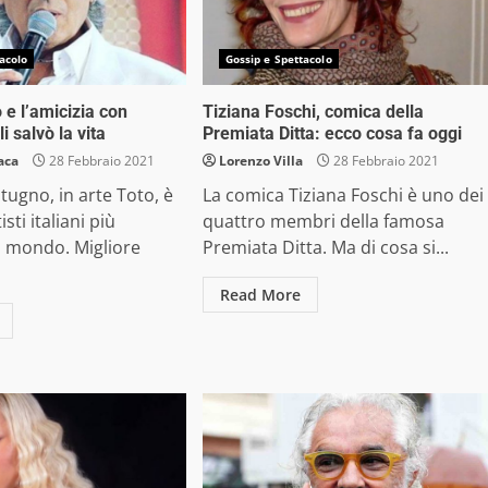
acolo
Gossip e Spettacolo
 e l’amicizia con
Tiziana Foschi, comica della
i salvò la vita
Premiata Ditta: ecco cosa fa oggi
aca
28 Febbraio 2021
Lorenzo Villa
28 Febbraio 2021
tugno, in arte Toto, è
La comica Tiziana Foschi è uno dei
sti italiani più
quattro membri della famosa
l mondo. Migliore
Premiata Ditta. Ma di cosa si...
Read More