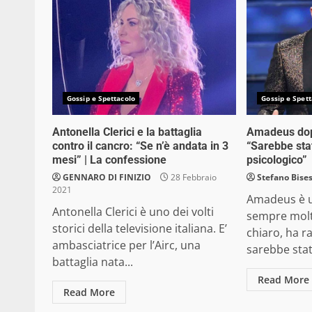
Gossip e Spettacolo
Gossip e Spett
Antonella Clerici e la battaglia
Amadeus dopo
contro il cancro: “Se n’è andata in 3
“Sarebbe sta
mesi” | La confessione
psicologico”
GENNARO DI FINIZIO
28 Febbraio
Stefano Bise
2021
Amadeus è 
Antonella Clerici è uno dei volti
sempre molt
storici della televisione italiana. E’
chiaro, ha r
ambasciatrice per l’Airc, una
sarebbe stat
battaglia nata...
Read More
Read More