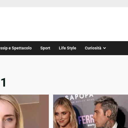
ssip e Spettacolo
Sport
Life Style
Curiosità
21