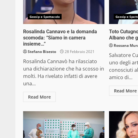
Gossip e Spettacolo
Gossip e Spett
Rosalinda Cannavo e la domanda
Toto Cutugno
scomoda: “Siamo in camera
Albano che gl
insieme…”
Rossana Mur
Stefano Bisesto
28 Febbraio 2021
Salvatore Cu
Rosalinda Cannavò ha rilasciato
uno degli arti
una dichiarazione che ha scosso in
conosciuti a
molti. Ha rivelato infatti di avere
amico di...
una...
Read More
Read More