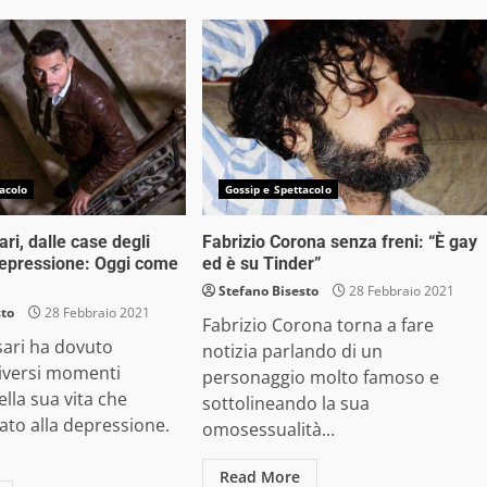
acolo
Gossip e Spettacolo
ri, dalle case degli
Fabrizio Corona senza freni: “È gay
 depressione: Oggi come
ed è su Tinder”
Stefano Bisesto
28 Febbraio 2021
sto
28 Febbraio 2021
Fabrizio Corona torna a fare
sari ha dovuto
notizia parlando di un
diversi momenti
personaggio molto famoso e
ella sua vita che
sottolineando la sua
ato alla depressione.
omosessualità...
Read More