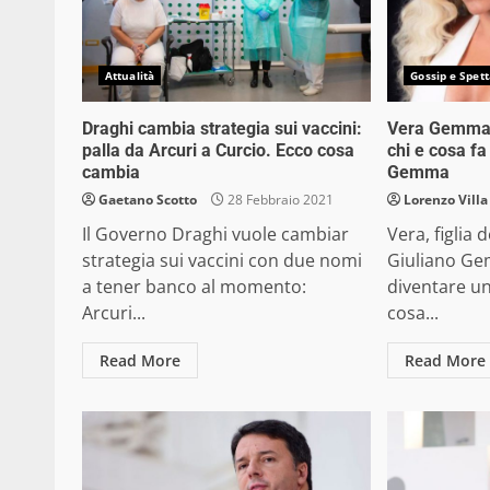
Attualità
Gossip e Spett
Draghi cambia strategia sui vaccini:
Vera Gemma a
palla da Arcuri a Curcio. Ecco cosa
chi e cosa fa 
cambia
Gemma
Gaetano Scotto
28 Febbraio 2021
Lorenzo Villa
Il Governo Draghi vuole cambiar
Vera, figlia 
strategia sui vaccini con due nomi
Giuliano Ge
a tener banco al momento:
diventare un
Arcuri...
cosa...
Read More
Read More