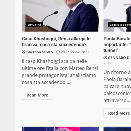
Attualità
Gossip e Spett
Caso Khashoggi, Renzi allarga le
Paola Barale
braccia: cosa sta succedendo?
importante: “
tunnel”
Gaetano Scotto
28 Febbraio 2021
GENNARO DI 
Il caso Khashoggi scalda nelle
2021
ultime ore l’Italia con Matteo Renzi
Un ritorno a
grande protagonista: analizziamo
Paola Baral
cosa sta accadendo....
calcare nuo
palcoscenico
Read More
attraverso...
Read More