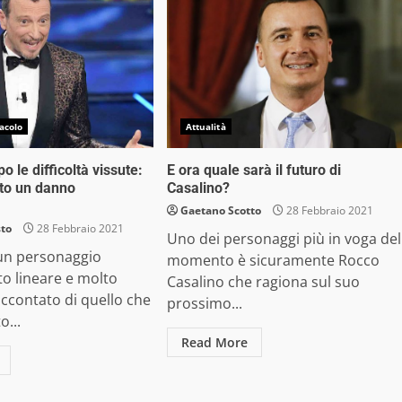
acolo
Attualità
 le difficoltà vissute:
E ora quale sarà il futuro di
to un danno
Casalino?
Gaetano Scotto
28 Febbraio 2021
sto
28 Febbraio 2021
Uno dei personaggi più in voga del
un personaggio
momento è sicuramente Rocco
o lineare e molto
Casalino che ragiona sul suo
accontato di quello che
prossimo...
o...
Read More