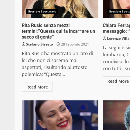
Gossip e Spettacolo
Gossip e Spett
Rita Rusic senza mezzi
Chiara Ferrag
termini:”Questa qui fa inca**are un
messaggio: “
sacco di gente”
Lorenzo Villa
Stefano Bisesto
28 Febbraio 2021
La seguitiss
Rita Rusic ha mostrato un lato di
lombarda, Ch
lei che non ci saremo mai
condiviso l
aspettati, risultando piuttosto
con tutti i s
polemica: “Questa...
Read More
Read More