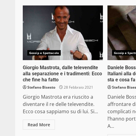
Gossip e Spettacolo
Gossip e Spett
Giorgio Mastrota, dalle televendite
Daniele Bossa
alla separazione e i tradimenti: Ecco
Italiani alla
che fine ha fatto
sta e cosa fa
Stefano Bisesto
28 Febbraio 2021
Stefano Bise
Giorgio Mastrota era riuscito a
Daniele Bos
diventare il re delle televendite.
affrontare 
Ecco cosa sappiamo su di lui. Si...
complicati n
l’hanno port
Read More
A...