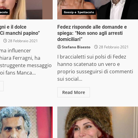
acolo
Gossip e Spettacolo
ni e il dolce
Fedez risponde alle domande e
Ci manchi papino”
spiega: “Non sono agli arresti
domiciliari”
28 Febbraio 2021
Stefano Bisesto
28 Febbraio 2021
ima influencer
I braccialetti sui polsi di Fedez
iara Ferragni, ha
hanno scatenato un vero e
o struggente messaggio
proprio susseguirsi di commenti
uoi fans Manca...
sui social...
Read More