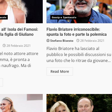
acolo
Gossip e Spettacolo
ll’ Isola dei Famosi:
Flavio Briatore irriconoscibile:
la figlia di Giuliano
spunta la foto e parte la polemica
Stefano Bisesto
28 Febbraio 2021
28 Febbraio 2021
Flavio Briatore ha lasciato al
del noto attore attore
pubblico le possibili discussioni su
mma, è pronta a
una foto che lo ritrae da giovane...
 naufrago. Ma di
Read More