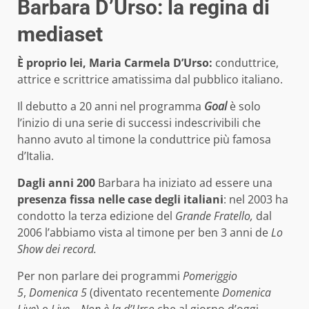
Barbara D’Urso: la regina di
mediaset
È proprio lei, Maria Carmela D’Urso:
conduttrice,
attrice e scrittrice amatissima dal pubblico italiano.
Il debutto a 20 anni nel programma
Goal
è solo
l’inizio di una serie di successi indescrivibili che
hanno avuto al timone la conduttrice più famosa
d’Italia.
Dagli anni 200
Barbara ha iniziato ad essere una
presenza fissa nelle case degli italiani
: nel 2003 ha
condotto la terza edizione del
Grande Fratello,
dal
2006 l’abbiamo vista al timone per ben 3 anni de
Lo
Show dei record.
Per non parlare dei programmi
Pomeriggio
5
,
Domenica 5
(diventato recentemente
Domenica
Live
) e
Live – Non è la d’Urso
che al giorno d’oggi