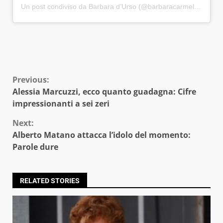
Un post condiviso da Barbara d’Urso (@barbaracarmelitadurso)
Continue
Previous:
Alessia Marcuzzi, ecco quanto guadagna: Cifre
Reading
impressionanti a sei zeri
Next:
Alberto Matano attacca l’idolo del momento:
Parole dure
RELATED STORIES