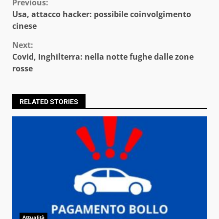
Continue
Previous:
Usa, attacco hacker: possibile coinvolgimento
Reading
cinese
Next:
Covid, Inghilterra: nella notte fughe dalle zone
rosse
RELATED STORIES
Attualità