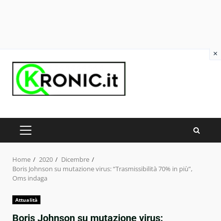
×
Skip
to
content
PRIMARY
MENU
Home
2020
Dicembre
Boris Johnson su mutazione virus: “Trasmissibilità 70% in più”,
Oms indaga
Attualità
Boris Johnson su mutazione virus: