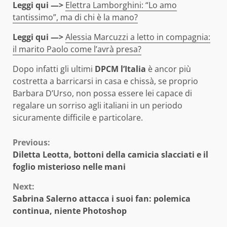
Leggi qui —>
Elettra Lamborghini: “Lo amo
tantissimo”, ma di chi è la mano?
Leggi qui —>
Alessia Marcuzzi a letto in compagnia:
il marito Paolo come l’avrà presa?
Dopo infatti gli ultimi
DPCM l’Italia
è ancor più
costretta a barricarsi in casa e chissà, se proprio
Barbara D’Urso, non possa essere lei capace di
regalare un sorriso agli italiani in un periodo
sicuramente difficile e particolare.
Continue
Previous:
Diletta Leotta, bottoni della camicia slacciati e il
Reading
foglio misterioso nelle mani
Next:
Sabrina Salerno attacca i suoi fan: polemica
continua, niente Photoshop