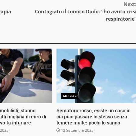
Next
rapia
Contagiato il comico Dado: “ho avuto cris
respiratorie
Attualità
mobilisti, stanno
Semaforo rosso, esiste un caso in
tti migliaia di euro di
cui puoi passare lo stesso senza
ivo fa infuriare
temere multe: pochi lo sanno
 2025
12 Settembre 2025