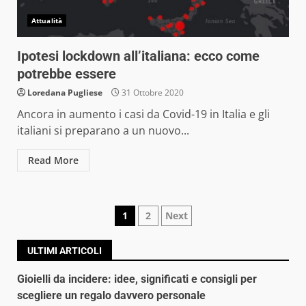
Attualità
Ipotesi lockdown all’italiana: ecco come
potrebbe essere
Loredana Pugliese
31 Ottobre 2020
Ancora in aumento i casi da Covid-19 in Italia e gli
italiani si preparano a un nuovo...
Read More
Navigazione
1
2
Next
articoli
ULTIMI ARTICOLI
Gioielli da incidere: idee, significati e consigli per
scegliere un regalo davvero personale