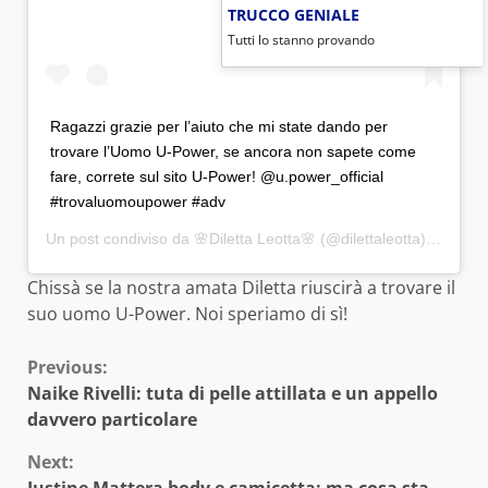
TRUCCO GENIALE
Tutti lo stanno provando
Ragazzi grazie per l’aiuto che mi state dando per
trovare l’Uomo U-Power, se ancora non sapete come
fare, correte sul sito U-Power! @u.power_official
#trovaluomoupower #adv
Un post condiviso da
🌸Diletta Leotta🌸
(@dilettaleotta) in data:
Chissà se la nostra amata Diletta riuscirà a trovare il
suo uomo U-Power. Noi speriamo di sì!
Continue
Previous:
Naike Rivelli: tuta di pelle attillata e un appello
Reading
davvero particolare
Next: