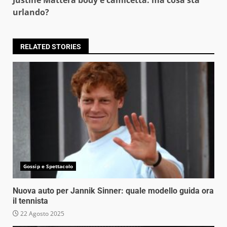
Justine Mattera body e camicetta: ma cosa sta
urlando?
RELATED STORIES
Gossip e Spettacolo
Nuova auto per Jannik Sinner: quale modello guida ora
il tennista
22 Agosto 2025