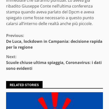
immediate che saranno puntuali. Lo aveva già
ribadito Giuseppe Conte nell’ultima conferenza
stampa quando aveva parlato del Dpcm e aveva
spiegato come fosse necessario a questo punto
calarsi all’interno delle realtà anche più piccole.
Continue
Previous:
De Luca, lockdown in Campania: decisione rapida
Reading
per la regione
Next:
Scuole chiuse ultima spiaggia, Coronavirus: i dati
sono evidenti
RELATED STORIES