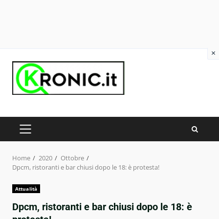
×
Skip
to
content
PRIMARY
MENU
Home
2020
Ottobre
Dpcm, ristoranti e bar chiusi dopo le 18: è protesta!
Attualità
Dpcm, ristoranti e bar chiusi dopo le 18: è