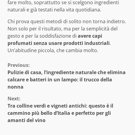
fare molto, soprattutto se si scelgono ingredienti
naturali e già testati nella vita quotidiana.
Chi prova questi metodi di solito non torna indietro.
Non solo per il risultato, ma per la semplicità del
gesto e per la soddisfazione di
avere capi
profumati senza usare prodotti industriali
.
Un’abitudine piccola, che cambia molto.
Continue
Previous:
Pulizie di casa, l’ingrediente naturale che elimina
Reading
calcare e batteri in un lampo: il trucco della
nonna
Next:
Tra colline verdi e vigneti antichi: questo è il
cammino più bello d’Italia e perfetto per gli
amanti del vino