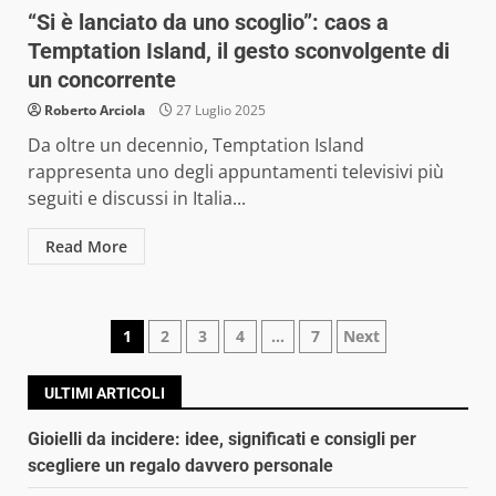
“Si è lanciato da uno scoglio”: caos a
Temptation Island, il gesto sconvolgente di
un concorrente
Roberto Arciola
27 Luglio 2025
Da oltre un decennio, Temptation Island
rappresenta uno degli appuntamenti televisivi più
seguiti e discussi in Italia...
Read More
Navigazione
1
2
3
4
…
7
Next
articoli
ULTIMI ARTICOLI
Gioielli da incidere: idee, significati e consigli per
scegliere un regalo davvero personale