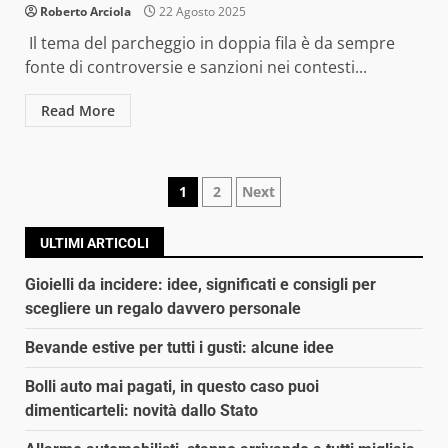
Roberto Arciola
22 Agosto 2025
Il tema del parcheggio in doppia fila è da sempre
fonte di controversie e sanzioni nei contesti...
Read More
Navigazione
1
2
Next
articoli
ULTIMI ARTICOLI
Gioielli da incidere: idee, significati e consigli per
scegliere un regalo davvero personale
Bevande estive per tutti i gusti: alcune idee
Bolli auto mai pagati, in questo caso puoi
dimenticarteli: novità dallo Stato