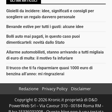
ULTIMI ARTICOLI
Gioielli da incidere: idee, significati e consigli per
scegliere un regalo davvero personale
Bevande estive per tutti i gusti: alcune idee
Bolli auto mai pagati, in questo caso puoi
dimenticarteli: novità dallo Stato
Allarme automobilisti, stanno arrivando a tutti migliaia
di euro di multa: il motivo fa infuriare
Il trucco che ti fa risparmiare quasi 1000 euro di
benzina all’anno: mi ringrazierai
Redazione
Privacy Policy
Disclaimer
Copyright © 2026 Kronic.it proprietà di D&D
PowerWeb Srl – Via Cavour 310 - 00184 Roma RM -
P.Iva 15336031008 - Questo blog non è una testata