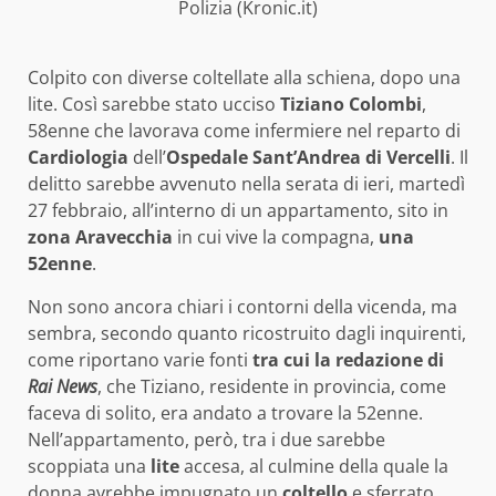
Polizia (Kronic.it)
Colpito con diverse coltellate alla schiena, dopo una
lite. Così sarebbe stato ucciso
Tiziano Colombi
,
58enne che lavorava come infermiere nel reparto di
Cardiologia
dell’
Ospedale
Sant’Andrea di Vercelli
. Il
delitto sarebbe avvenuto nella serata di ieri, martedì
27 febbraio, all’interno di un appartamento, sito in
zona
Aravecchia
in cui vive la compagna,
una
52enne
.
Non sono ancora chiari i contorni della vicenda, ma
sembra, secondo quanto ricostruito dagli inquirenti,
come riportano varie fonti
tra cui la redazione di
Rai News
, che Tiziano, residente in provincia, come
faceva di solito, era andato a trovare la 52enne.
Nell’appartamento, però, tra i due sarebbe
scoppiata una
lite
accesa, al culmine della quale la
donna avrebbe impugnato un
coltello
e sferrato