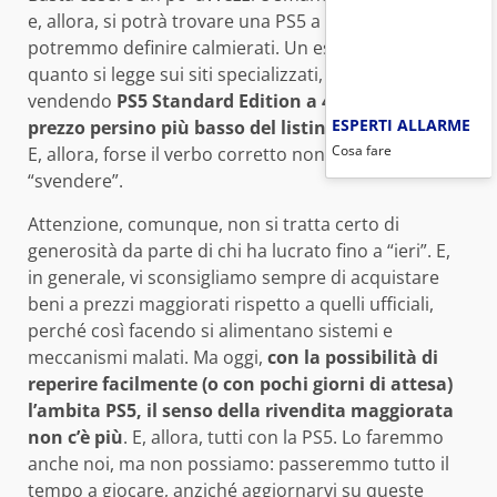
e, allora, si potrà trovare una PS5 a prezzi che
potremmo definire calmierati. Un esempio. Secondo
quanto si legge sui siti specializzati, in tanti stanno
vendendo
PS5 Standard Edition a 400 dollari
,
un
ESPERTI ALLARME
prezzo persino più basso del listino ufficiale Sony
.
Cosa fare
E, allora, forse il verbo corretto non è vendere, ma
“svendere”.
Attenzione, comunque, non si tratta certo di
generosità da parte di chi ha lucrato fino a “ieri”. E,
in generale, vi sconsigliamo sempre di acquistare
beni a prezzi maggiorati rispetto a quelli ufficiali,
perché così facendo si alimentano sistemi e
meccanismi malati. Ma oggi,
con la possibilità di
reperire facilmente (o con pochi giorni di attesa)
l’ambita PS5, il senso della rivendita maggiorata
non c’è più
. E, allora, tutti con la PS5. Lo faremmo
anche noi, ma non possiamo: passeremmo tutto il
tempo a giocare, anziché aggiornarvi su queste