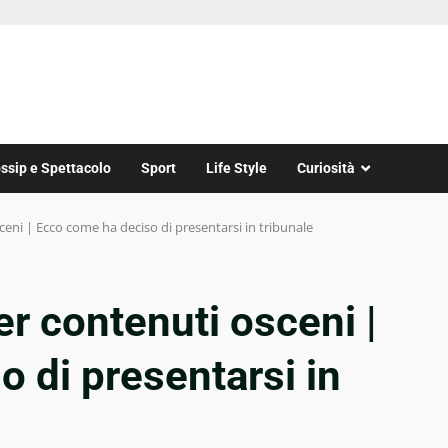
ssip e Spettacolo
Sport
Life Style
Curiosità
eni | Ecco come ha deciso di presentarsi in tribunale
er contenuti osceni |
 di presentarsi in