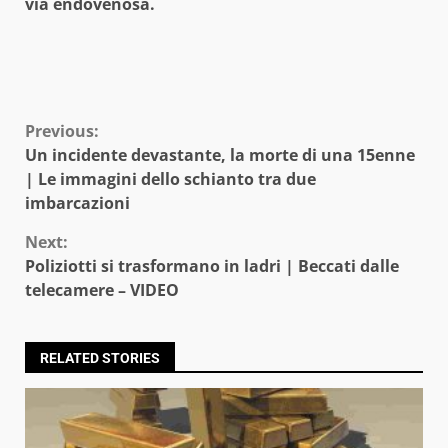
via endovenosa.
Continue
Previous:
Un incidente devastante, la morte di una 15enne
Reading
| Le immagini dello schianto tra due
imbarcazioni
Next:
Poliziotti si trasformano in ladri | Beccati dalle
telecamere – VIDEO
RELATED STORIES