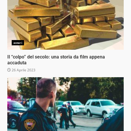
esteri
Il “colpo” del secolo: una storia da film appena
accaduta
26 Aprile 2023