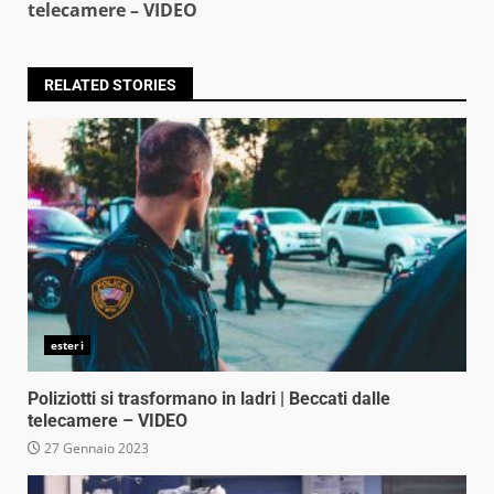
Reading
telecamere – VIDEO
RELATED STORIES
esteri
Poliziotti si trasformano in ladri | Beccati dalle
telecamere – VIDEO
27 Gennaio 2023