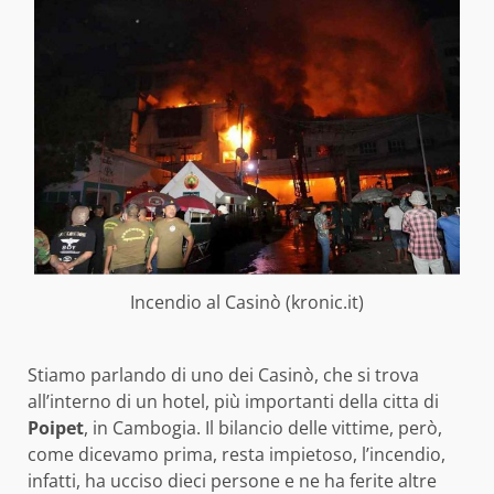
Incendio al Casinò (kronic.it)
Stiamo parlando di uno dei Casinò, che si trova
all’interno di un hotel, più importanti della citta di
Poipet
, in Cambogia. Il bilancio delle vittime, però,
come dicevamo prima, resta impietoso, l’incendio,
infatti, ha ucciso dieci persone e ne ha ferite altre