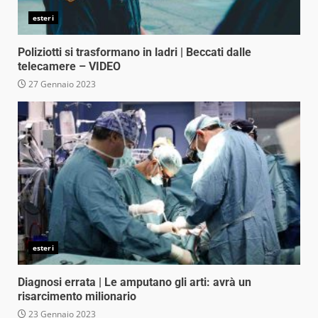
esteri
Poliziotti si trasformano in ladri | Beccati dalle
telecamere – VIDEO
27 Gennaio 2023
esteri
Diagnosi errata | Le amputano gli arti: avrà un
risarcimento milionario
23 Gennaio 2023