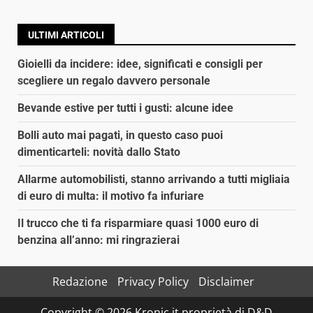
ULTIMI ARTICOLI
Gioielli da incidere: idee, significati e consigli per
scegliere un regalo davvero personale
Bevande estive per tutti i gusti: alcune idee
Bolli auto mai pagati, in questo caso puoi
dimenticarteli: novità dallo Stato
Allarme automobilisti, stanno arrivando a tutti migliaia
di euro di multa: il motivo fa infuriare
Il trucco che ti fa risparmiare quasi 1000 euro di
benzina all’anno: mi ringrazierai
Redazione
Privacy Policy
Disclaimer
Copyright © 2026 Kronic.it proprietà di D&D