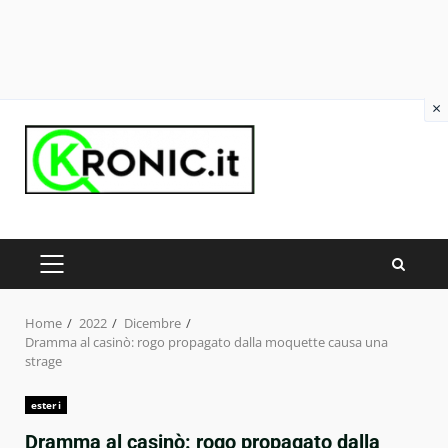
×
Skip
to
content
PRIMARY
MENU
Home
2022
Dicembre
Dramma al casinò: rogo propagato dalla moquette causa una
strage
esteri
Dramma al casinò: rogo propagato dalla