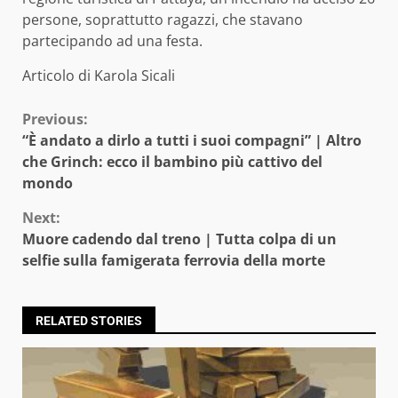
persone, soprattutto ragazzi, che stavano
partecipando ad una festa.
Articolo di Karola Sicali
Continue
Previous:
“È andato a dirlo a tutti i suoi compagni” | Altro
Reading
che Grinch: ecco il bambino più cattivo del
mondo
Next:
Muore cadendo dal treno | Tutta colpa di un
selfie sulla famigerata ferrovia della morte
RELATED STORIES