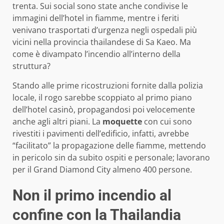
trenta. Sui social sono state anche condivise le
immagini dell’hotel in fiamme, mentre i feriti
venivano trasportati d’urgenza negli ospedali più
vicini nella provincia thailandese di Sa Kaeo. Ma
come è divampato l’incendio all’interno della
struttura?
Stando alle prime ricostruzioni fornite dalla polizia
locale, il rogo sarebbe scoppiato al primo piano
dell’hotel casinò, propagandosi poi velocemente
anche agli altri piani. La
moquette
con cui sono
rivestiti i pavimenti dell’edificio, infatti, avrebbe
“facilitato” la propagazione delle fiamme, mettendo
in pericolo sin da subito ospiti e personale; lavorano
per il Grand Diamond City almeno 400 persone.
Non il primo incendio al
confine con la Thailandia