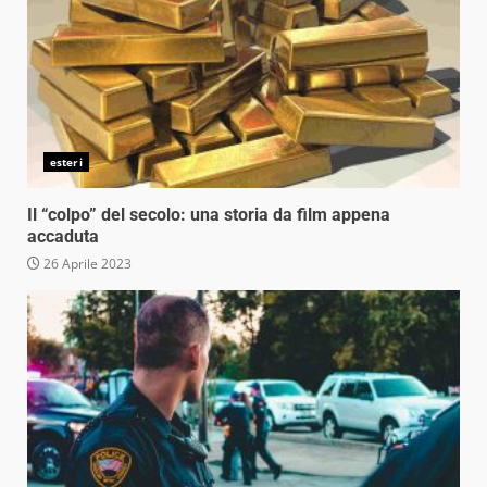
esteri
Il “colpo” del secolo: una storia da film appena
accaduta
26 Aprile 2023