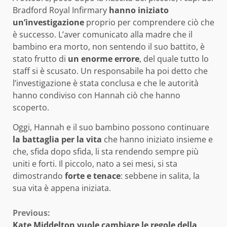
Bradford Royal Infirmary
hanno iniziato
un’investigazione
proprio per comprendere ciò che
è successo. L’aver comunicato alla madre che il
bambino era morto, non sentendo il suo battito, è
stato frutto di
un enorme errore
, del quale tutto lo
staff si è scusato. Un responsabile ha poi detto che
l’investigazione è stata conclusa e che le autorità
hanno condiviso con Hannah ciò che hanno
scoperto.
Oggi, Hannah e il suo bambino possono continuare
la battaglia per la vita
che hanno iniziato insieme e
che, sfida dopo sfida, li sta rendendo sempre più
uniti e forti. Il piccolo, nato a sei mesi, si sta
dimostrando
forte e tenace
: sebbene in salita, la
sua vita è appena iniziata.
Continue
Previous:
Kate Middelton vuole cambiare le regole della