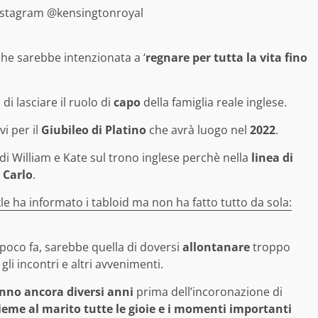
Instagram @kensingtonroyal
che sarebbe intenzionata a ‘
regnare per tutta la vita fino
i lasciare il ruolo di
capo
della famiglia reale inglese.
vi per il
Giubileo di Platino
che avrà luogo nel
2022
.
i William e Kate sul trono inglese perchè nella
linea di
,
Carlo
.
 ha informato i tabloid ma non ha fatto tutto da sola:
 poco fa, sarebbe quella di doversi
allontanare
troppo
 gli incontri e altri avvenimenti.
nno ancora diversi anni
prima dell’incoronazione di
ieme al marito tutte le gioie e i momenti importanti