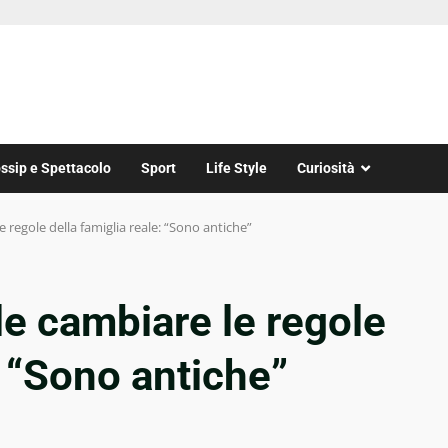
ssip e Spettacolo
Sport
Life Style
Curiosità
 regole della famiglia reale: “Sono antiche”
e cambiare le regole
: “Sono antiche”