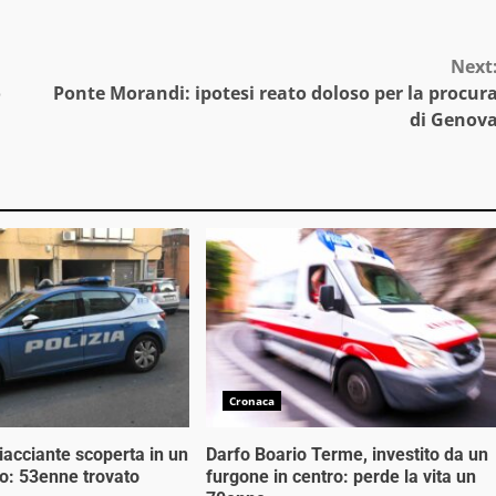
Next
o
Ponte Morandi: ipotesi reato doloso per la procur
di Genov
Cronaca
iacciante scoperta in un
Darfo Boario Terme, investito da un
o: 53enne trovato
furgone in centro: perde la vita un