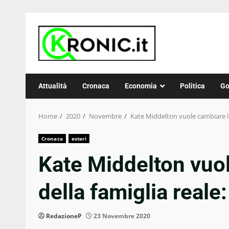
Skip
to
content
Attualità
Cronaca
Economia
Politica
Go
Home
2020
Novembre
Kate Middelton vuole cambiare le
Cronaca
esteri
Kate Middelton vuol
della famiglia reale
RedazioneP
23 Novembre 2020