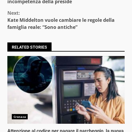
Reading
incompetenza della preside
Next:
Kate Middelton vuole cambiare le regole della
famiglia reale: “Sono antiche”
RELATED STORIES
Cronaca
Attenzione al codice per pagare il parcheggio, la nuova