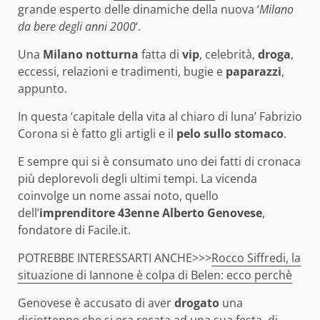
grande esperto delle dinamiche della nuova ‘
Milano
da bere degli anni 2000
‘.
Una
Milano notturna
fatta di
vip
, celebrità,
droga
,
eccessi, relazioni e tradimenti, bugie e
paparazzi
,
appunto.
In questa ‘capitale della vita al chiaro di luna’ Fabrizio
Corona si è fatto gli artigli e il
pelo sullo stomaco
.
E sempre qui si è consumato uno dei fatti di cronaca
più deplorevoli degli ultimi tempi. La vicenda
coinvolge un nome assai noto, quello
dell’
imprenditore 43enne Alberto Genovese
,
fondatore di Facile.it.
POTREBBE INTERESSARTI ANCHE>>>
Rocco Siffredi, la
situazione di Iannone è colpa di Belen: ecco perchè
Genovese è accusato di aver
drogato
una
diciottenne che si era recata ad una sua festa, di