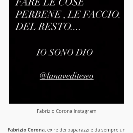
Fabrizio Corona Instagram
Fabrizio Corona
,
ex re dei paparazzi
è da sempre un