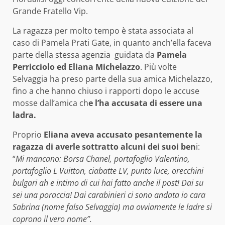
Grande Fratello Vip.
La ragazza per molto tempo è stata associata al
caso di Pamela Prati Gate, in quanto anch’ella faceva
parte della stessa agenzia guidata da
Pamela
Perricciolo ed Eliana Michelazzo
. Più volte
Selvaggia ha preso parte della sua amica Michelazzo,
fino a che hanno chiuso i rapporti dopo le accuse
mosse dall’amica ch
e l’ha accusata di essere una
ladra.
Proprio
Eliana aveva accusato pesantemente la
ragazza di averle sottratto alcuni dei suoi ben
i:
“
Mi mancano: Borsa Chanel, portafoglio Valentino,
portafoglio L Vuitton, ciabatte LV, punto luce, orecchini
bulgari ah e intimo di cui hai fatto anche il post! Dai su
sei una poraccia! Dai carabinieri ci sono andata io cara
Sabrina (nome falso Selvaggia) ma ovviamente le ladre si
coprono il vero nome”.