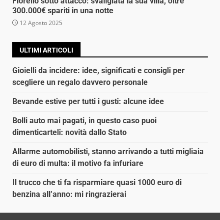
Fiorello sotto attacco: svaligiata la sua villa, oltre
300.000€ spariti in una notte
12 Agosto 2025
ULTIMI ARTICOLI
Gioielli da incidere: idee, significati e consigli per
scegliere un regalo davvero personale
Bevande estive per tutti i gusti: alcune idee
Bolli auto mai pagati, in questo caso puoi
dimenticarteli: novità dallo Stato
Allarme automobilisti, stanno arrivando a tutti migliaia
di euro di multa: il motivo fa infuriare
Il trucco che ti fa risparmiare quasi 1000 euro di
benzina all’anno: mi ringrazierai