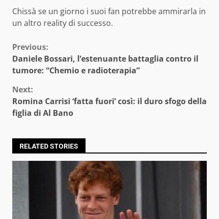
Chissà se un giorno i suoi fan potrebbe ammirarla in
un altro reality di successo.
Continue
Previous:
Daniele Bossari, l’estenuante battaglia contro il
Reading
tumore: “Chemio e radioterapia”
Next:
Romina Carrisi ‘fatta fuori’ così: il duro sfogo della
figlia di Al Bano
RELATED STORIES