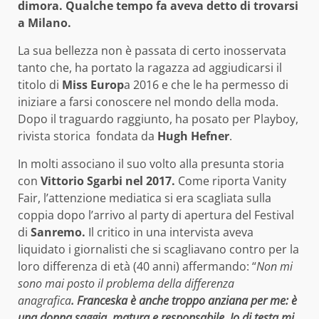
dimora. Qualche tempo fa aveva detto di trovarsi
a Milano.
La sua bellezza non è passata di certo inosservata
tanto che, ha portato la ragazza ad aggiudicarsi il
titolo di
Miss Europ
a 2016 e che le ha permesso di
iniziare a farsi conoscere nel mondo della moda.
Dopo il traguardo raggiunto, ha posato per Playboy,
rivista storica fondata da
Hugh Hefner
.
In molti associano il suo volto alla presunta storia
con
Vittorio Sgarbi nel 2017.
Come riporta Vanity
Fair, l’attenzione mediatica si era scagliata sulla
coppia dopo l’arrivo al party di apertura del Festival
di
Sanremo.
Il critico in una intervista aveva
liquidato i giornalisti che si scagliavano contro per la
loro differenza di età (40 anni) affermando: “
Non mi
sono mai posto il problema della differenza
anagrafica
. Franceska è anche troppo anziana per me: è
una donna saggia, matura e responsabile. Io di testa mi