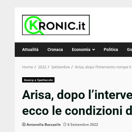
Skip
to
content
Attualità
Cronaca
Economia
Politica
Go
Home
2022
Settembre
Arisa, dopo l’intervento rompe il s
Gossip e Spettacolo
Arisa, dopo l’interv
ecco le condizioni de
Antonella Boccasile
6 Settembre 2022