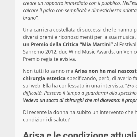
creare un rapporto immediato con il pubblico. Nell’esi
calcare il palco con semplicità e dimestichezza adatt
brano”.
Una carriera costellata di successi che le hanno
diversi premi e riconoscimenti per la sua musica.
un Premio della Critica “Mia Martini”
al Festiva
Sanremo 2012, due Wind Music Awards, un Venice
Premio regia televisiva.
Non tutti lo sanno ma
Arisa non ha mai nascosto 
chirurgia estetica
specificando, però, di averlo f
sul web. Ella ha confessato in una intervista: “
Ero 
difficoltà. Passavo il tempo a guardarmi allo specchi
Vedevo un sacco di chirurghi che mi dicevano: è propr
Di recente la donna ha subito un intervento che h
condizioni di salute?
Arisa e le condizione attuali