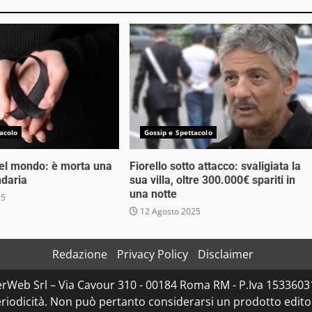
acolo
Gossip e Spettacolo
nel mondo: è morta una
Fiorello sotto attacco: svaligiata la
ndaria
sua villa, oltre 300.000€ spariti in
una notte
25
12 Agosto 2025
Redazione
Privacy Policy
Disclaimer
rWeb Srl – Via Cavour 310 - 00184 Roma RM - P.Iva 153360310
iodicità. Non può pertanto considerarsi un prodotto editoria