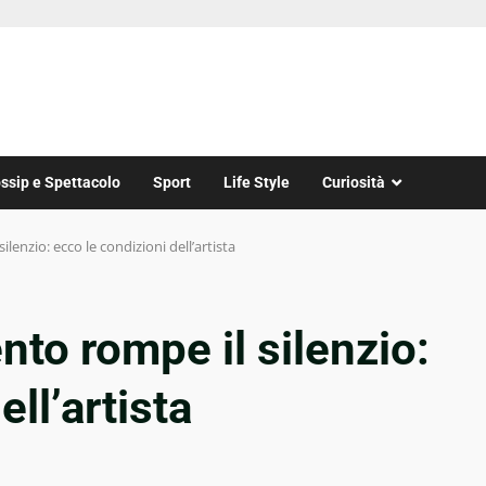
ssip e Spettacolo
Sport
Life Style
Curiosità
ilenzio: ecco le condizioni dell’artista
ento rompe il silenzio:
ll’artista