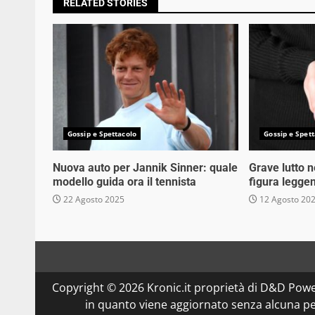
RELATED STORIES
Gossip e Spettacolo
Gossip e Spett
Nuova auto per Jannik Sinner: quale
Grave lutto 
modello guida ora il tennista
figura legge
22 Agosto 2025
12 Agosto 20
Copyright © 2026 Kronic.it proprietà di D&D Powe
in quanto viene aggiornato senza alcuna per