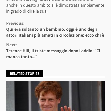
anche in questo ambito si è dimostrata ampiamente
in grado di dire la sua.
Continue
Previous:
Qui era soltanto un bambino, oggi è uno degli
Reading
attori italiani più amati in circolazione: ecco chi è
Next:
Terence Hill, il triste messaggio dopo l’addio: “Ci
manca tanto…”
RELATED STORIES