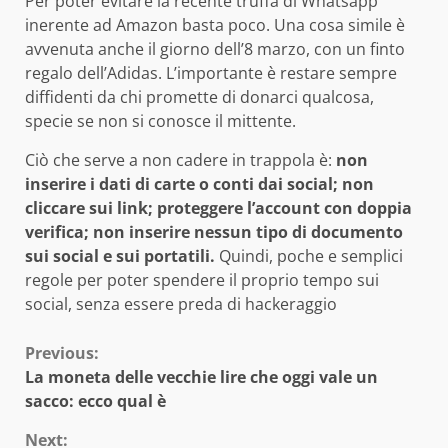
Per poter evitare la recente truffa di Whatsapp
inerente ad Amazon basta poco. Una cosa simile è
avvenuta anche il giorno dell’8 marzo, con un finto
regalo dell’Adidas. L’importante è restare sempre
diffidenti da chi promette di donarci qualcosa,
specie se non si conosce il mittente.
Ciò che serve a non cadere in trappola è:
non
inserire i dati di carte o conti dai social; non
cliccare sui link; proteggere l’account con doppia
verifica; non inserire nessun tipo di documento
sui social e sui portatili.
Quindi, poche e semplici
regole per poter spendere il proprio tempo sui
social, senza essere preda di hackeraggio
Continue
Previous:
La moneta delle vecchie lire che oggi vale un
Reading
sacco: ecco qual è
Next: