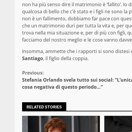
non ha più senso dire il matrimonio è ‘fallito’. Io d
qualcosa di bello che c’è stato e i figli ne sono la
non è un fallimento, dobbiamo far pace con questa
che un matrimonio duri per tutta la vita e, per que
trova nella mia situazione e, per di più con figli,
facciamo del nostro meglio e le cose vanno davve
Insomma, ammette che i rapporti si sono distesi e
Santiago
, il figlio della coppia.
Continue
Previous:
Stefania Orlando svela tutto sui social: “L’unic
Reading
cosa negativa di questo periodo…”
RELATED STORIES