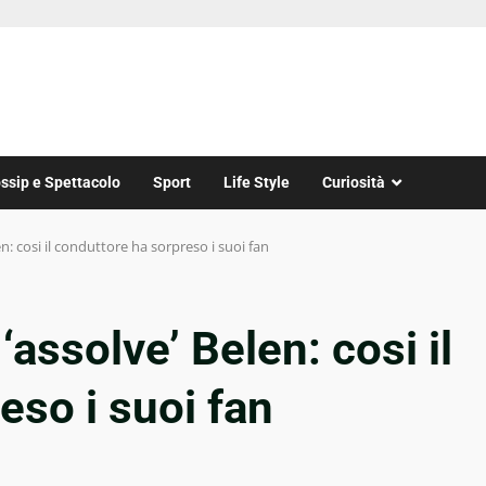
ssip e Spettacolo
Sport
Life Style
Curiosità
n: cosi il conduttore ha sorpreso i suoi fan
assolve’ Belen: cosi il
eso i suoi fan