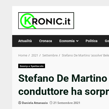
Skip
to
content
Attualità
Cronaca
Economia
Politica
Go
Home
2021
Settembre
Stefano De Martino ‘assolve’ Bele
Gossip e Spettacolo
Stefano De Martino ‘
conduttore ha sorpr
Daniela Attanasio
21 Settembre 2021