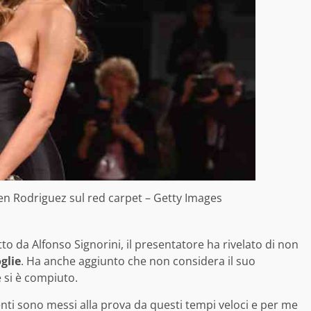
en Rodriguez sul red carpet – Getty Images
tto da Alfonso Signorini, il presentatore ha rivelato di non
glie
. Ha anche aggiunto che non considera il suo
 si è compiuto.
enti sono messi alla prova da questi tempi veloci e per me