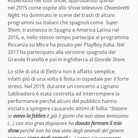
esibendosi nei suoi show, approdando quindi
nel 2015 come ospite allo show televisivo
Chiambretti
Night.
Ha dominato le scene del trash di alcuni
programmi sia italiani che spagnoli come
Super
Shore
, trasmesso in Spagna e America Latina nel
2016, e, nello stesso tempo partecipa al programma
Riccanza su Mtv e ha posato per PlayBoy Italia. Nel
2017 ha partecipato alla versione spagnola del
Grande Fratello e poi in Inghilterra al
Geordie Shore
.
Lo stile di vita di Elettra non è affatto semplice,
infatti più di una volta è finita in ospedale per il forte
stress. Nel 2019, durante un concerto a Lignano
Sabbiadoro è stata costretta ad interrompere la
performance perché alcuni del pubblico hanno
iniziato a spingere causando attimi di follia: “
Stasera
io
avevo la febbre
è già 3 giorni che non stavo benissimo
(…) con mio gran dispiacere ho
dovuto fermare il mio
show
perché non ho mai visto degli animali del genere
spingere
come degli animali
(…) penso sia veramente