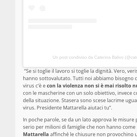
Un post condiviso da Caterina Balivo (@cat
“Se si toglie il lavoro si toglie la dignità. Vero,
hanno sottovalutato. Tutti noi abbiamo bisogno di
virus c’è e
con la violenza non si è mai risolto n
con le mascherine con un solo obiettivo, invece c
della situazione. Stasera sono scese lacrime ugua
virus. Presidente Mattarella aiutaci tu”.
In poche parole, se da un lato approva le misure
serio per milioni di famiglie che non hanno come 
Mattarella
affinché le chiusure non provochino ul