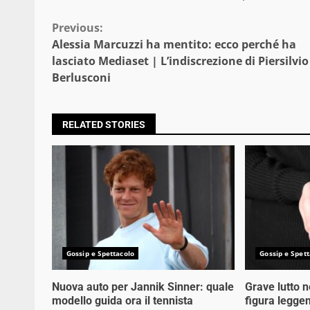
Continue
Previous:
Alessia Marcuzzi ha mentito: ecco perché ha
Reading
lasciato Mediaset | L’indiscrezione di Piersilvio
Berlusconi
RELATED STORIES
Gossip e Spettacolo
Gossip e Spett
Nuova auto per Jannik Sinner: quale
Grave lutto 
modello guida ora il tennista
figura legge