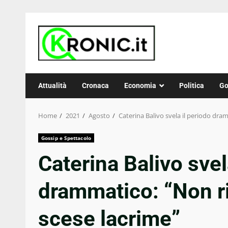
Skip
to
content
Attualità
Cronaca
Economia
Politica
Go
Home
2021
Agosto
Caterina Balivo svela il periodo dra
Gossip e Spettacolo
Caterina Balivo svel
drammatico: “Non r
scese lacrime”