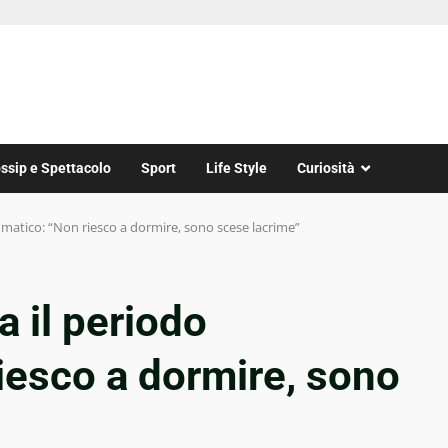
ssip e Spettacolo
Sport
Life Style
Curiosità
mmatico: “Non riesco a dormire, sono scese lacrime”
a il periodo
iesco a dormire, sono