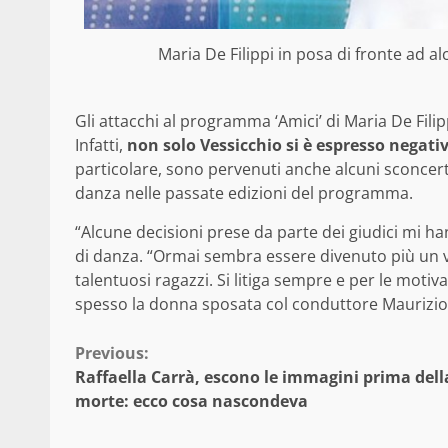
Maria De Filippi in posa di fronte ad 
Gli attacchi al programma ‘Amici’ di Maria De Filipp
Infatti,
non solo Vessicchio si è espresso negativ
particolare, sono pervenuti anche alcuni sconcer
danza nelle passate edizioni del programma.
“Alcune decisioni prese da parte dei giudici mi h
di danza. “Ormai sembra essere divenuto più un ve
talentuosi ragazzi. Si litiga sempre e per le moti
spesso la donna sposata col conduttore Maurizio
Continue
Previous:
Raffaella Carrà, escono le immagini prima dell
Reading
morte: ecco cosa nascondeva