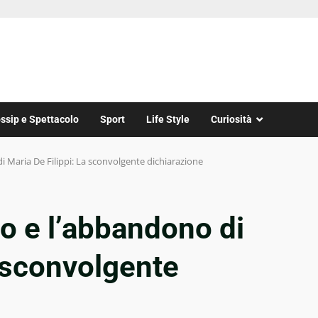
ssip e Spettacolo
Sport
Life Style
Curiosità
 Maria De Filippi: La sconvolgente dichiarazione
o e l’abbandono di
a sconvolgente