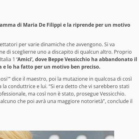
amma di Maria De Filippi e la riprende per un motivo
spettatori per varie dinamiche che avvengono. Si va
one di sceglierne uno a discapito di qualcun altro. Proprio
talia 1
‘Amici’, dove Beppe Vessicchio ha abbandonato il
 e lo ha fatto per un motivo ben preciso.
osi'” dice il maestro, poi la mutazione in qualcosa di così
la conduttrice e lui. “Si era detto che vi sarebbero stati
fessionale, ma così non è stato, prosegue Vessicchio.
lcuno che poi avrà una maggiore notorietà”, conclude il