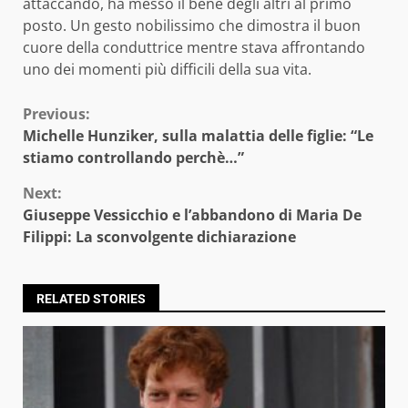
attaccando, ha messo il bene degli altri al primo
posto. Un gesto nobilissimo che dimostra il buon
cuore della conduttrice mentre stava affrontando
uno dei momenti più difficili della sua vita.
Continue
Previous:
Michelle Hunziker, sulla malattia delle figlie: “Le
Reading
stiamo controllando perchè…”
Next:
Giuseppe Vessicchio e l’abbandono di Maria De
Filippi: La sconvolgente dichiarazione
RELATED STORIES